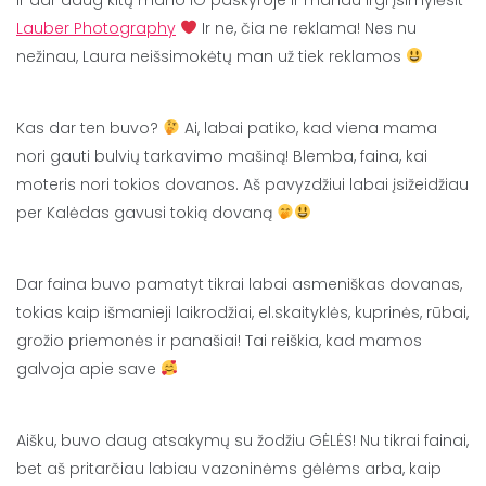
ir dar daug kitų mano IG paskyroje ir manau irgi įsimylėsit
Lauber Photography
Ir ne, čia ne reklama! Nes nu
nežinau, Laura neišsimokėtų man už tiek reklamos
Kas dar ten buvo?
Ai, labai patiko, kad viena mama
nori gauti bulvių tarkavimo mašiną! Blemba, faina, kai
moteris nori tokios dovanos. Aš pavyzdžiui labai įsižeidžiau
per Kalėdas gavusi tokią dovaną
Dar faina buvo pamatyt tikrai labai asmeniškas dovanas,
tokias kaip išmanieji laikrodžiai, el.skaityklės, kuprinės, rūbai,
grožio priemonės ir panašiai! Tai reiškia, kad mamos
galvoja apie save
Aišku, buvo daug atsakymų su žodžiu GĖLĖS! Nu tikrai fainai,
bet aš pritarčiau labiau vazoninėms gėlėms arba, kaip