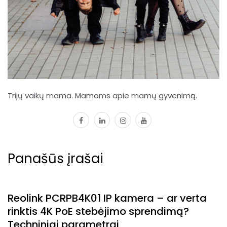
Trijų vaikų mama. Mamoms apie mamų gyvenimą.
facebook
linkedin
instagram
youtube
Panašūs įrašai
Reolink PCRPB4K01 IP kamera – ar verta
rinktis 4K PoE stebėjimo sprendimą?
Techniniai parametrai