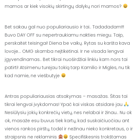
mamos ar kiek visokių skirtingų dalykų nori mamos?
Bet sakau gal nuo populiariausio ir tai.. Tadadadam!!!
Buvo DAY OFF su nepertraukiamu nakties miegu. Taip,
perskaitėt teisingai! Diena be vaikų. Rytas su karšta kava
lovoje… OMG skamba neįtikėtinai. Ir ne visada lengvai
įgyvendinamas.. Bet tikrai nuoširdžiai linkiu kam nors tai
patirti! Atsimenu turėjau tokią tarp Kamilio ir Miglės, nu tik
kad namie, ne viešbutyje
Antras populiariausias atsakymas – masažas. Šitas tai
tikrai lengvai įvykdomas! Ypač kai viskas atsidarė jau
Nesiūlysiu jokių konkrečių vietų, nes nelabai ir žinau.. Nu ok
ok, masaže esu buvus tiek kartų, kad suskaičiuočiau ant
vienos rankos pirštų, todėl ir nežinau nieko konkretaus, o ir
straipsnis ne reklaminis
Specifiškesnis trokštamas