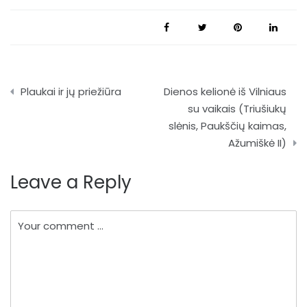
Navigacija
Plaukai ir jų priežiūra
Dienos kelionė iš Vilniaus
tarp
su vaikais (Triušiukų
slėnis, Paukščių kaimas,
įrašų
Ažumiškė II)
Leave a Reply