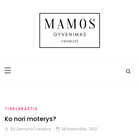
Skip
to
content
Mamos gyvenimas
Trijų vaikų mamos gyvenimas, kasdienybė,
kelionės, užrašai ir ADHD
TINKLARAŠTIS
Ko nori moterys?
By
Zemyna.treidere
28 Balandžio, 2021