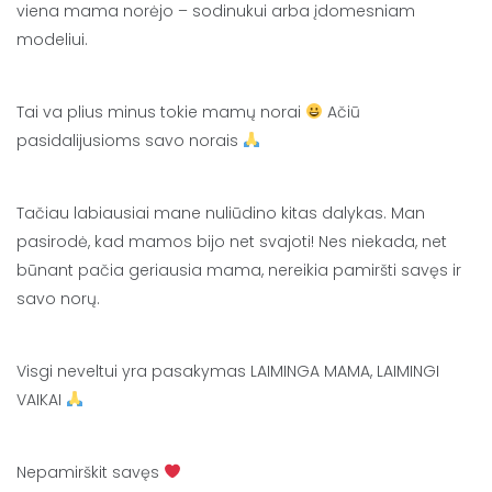
viena mama norėjo – sodinukui arba įdomesniam
modeliui.
Tai va plius minus tokie mamų norai
Ačiū
pasidalijusioms savo norais
Tačiau labiausiai mane nuliūdino kitas dalykas. Man
pasirodė, kad mamos bijo net svajoti! Nes niekada, net
būnant pačia geriausia mama, nereikia pamiršti savęs ir
savo norų.
Visgi neveltui yra pasakymas LAIMINGA MAMA, LAIMINGI
VAIKAI
Nepamirškit savęs