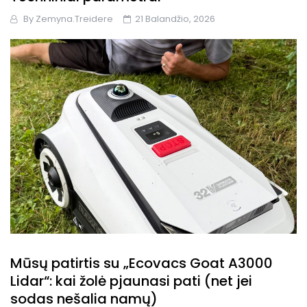
By
Zemyna.treidere
21 Balandžio, 2026
Mūsų patirtis su „Ecovacs Goat A3000
Lidar“: kai žolė pjaunasi pati (net jei
sodas nešalia namų)