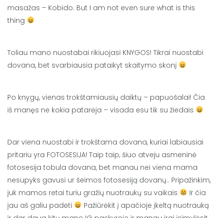
masažas – Kobido. But I am not even sure what is this
thing
Toliau mano nuostabai rikiuojasi KNYGOS! Tikrai nuostabi
dovana, bet svarbiausia pataikyt skaitymo skonį
Po knygų, vienas trokštamiausių daiktų – papuošalai! Čia
iš manęs ne kokia patarėja – visada esu tik su žiedais
Dar viena nuostabi ir trokštama dovana, kuriai labiausiai
pritariu yra FOTOSESIJA! Taip taip, šiuo atveju asmeninė
fotosesija tobula dovana, bet manau nei viena mama
nesupyks gavusi ur šeimos fotosesiją dovanų.. Pripažinkim,
juk mamos retai turiu gražių nuotraukų su vaikais
Ir čia
jau aš galiu padėti
Pažiūrėkit į apačioje įkeltą nuotrauką