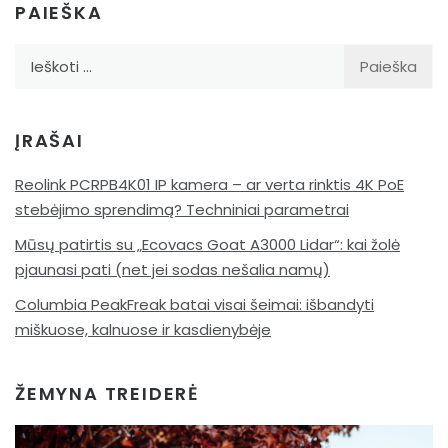
PAIEŠKA
Ieškoti:
ĮRAŠAI
Reolink PCRPB4K01 IP kamera – ar verta rinktis 4K PoE
stebėjimo sprendimą? Techniniai parametrai
Mūsų patirtis su „Ecovacs Goat A3000 Lidar“: kai žolė
pjaunasi pati (net jei sodas nešalia namų)
Columbia PeakFreak batai visai šeimai: išbandyti
miškuose, kalnuose ir kasdienybėje
ŽEMYNA TREIDERĖ