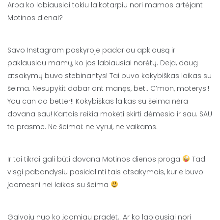
Arba ko labiausiai tokiu laikotarpiu nori mamos artėjant
Motinos dienai?
Savo Instagram paskyroje padariau apklausą ir
paklausiau mamų, ko jos labiausiai norėtų. Deja, daug
atsakymų buvo stebinantys! Tai buvo kokybiškas laikas su
šeima. Nesupykit dabar ant manęs, bet.. C’mon, moterys!!
You can do better!! Kokybiškas laikas su šeima nėra
dovana sau! Kartais reikia mokėti skirti dėmesio ir sau. SAU
ta prasme. Ne šeimai: ne vyrui, ne vaikams.
Ir tai tikrai gali būti dovana Motinos dienos proga
Tad
visgi pabandysiu pasidalinti tais atsakymais, kurie buvo
įdomesni nei laikas su šeima
Galvoju nuo ko įdomiau pradėt.. Ar ko labiausiai nori