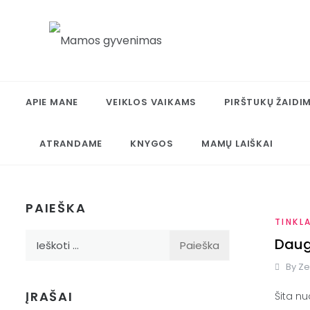
Skip
to
content
Mamos gyvenimas
Trijų vaikų mamos gyvenimas, kasdienybė,
kelionės, užrašai ir ADHD
APIE MANE
VEIKLOS VAIKAMS
PIRŠTUKŲ ŽAIDI
ATRANDAME
KNYGOS
MAMŲ LAIŠKAI
PAIEŠKA
TINKL
Ieškoti:
Daug
By
Ze
ĮRAŠAI
Šita nu