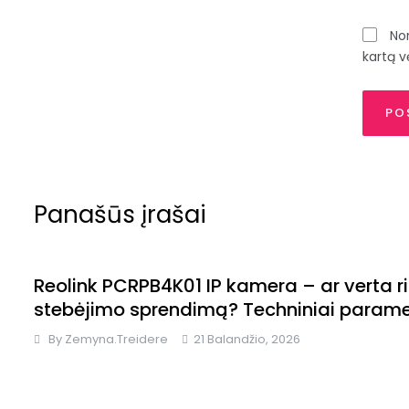
Nor
kartą v
Panašūs įrašai
Reolink PCRPB4K01 IP kamera – ar verta ri
stebėjimo sprendimą? Techniniai parame
By
Zemyna.treidere
21 Balandžio, 2026