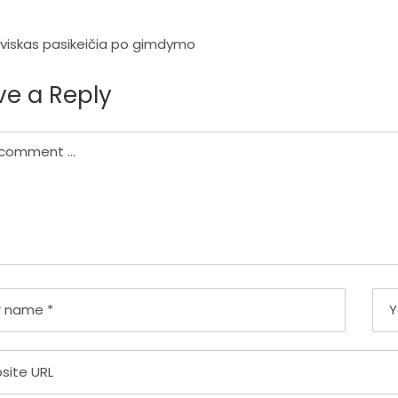
igacija
 viskas pasikeičia po gimdymo
p
ve a Reply
ų