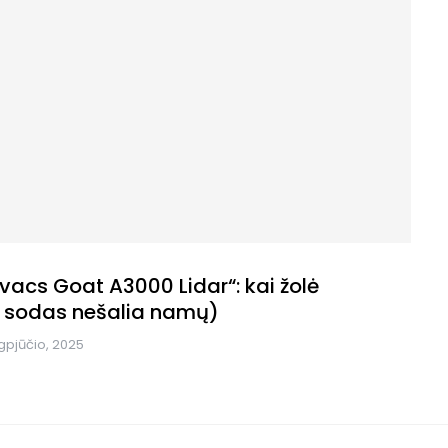
ovacs Goat A3000 Lidar“: kai žolė
ei sodas nešalia namų)
gpjūčio, 2025