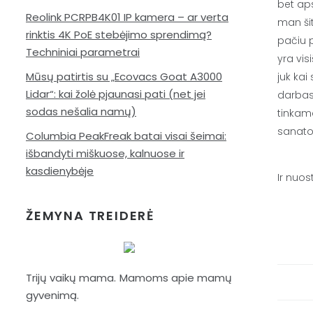
bet aps
Reolink PCRPB4K01 IP kamera – ar verta
man šit
rinktis 4K PoE stebėjimo sprendimą?
pačiu 
Techniniai parametrai
yra vis
Mūsų patirtis su „Ecovacs Goat A3000
juk kai
Lidar“: kai žolė pjaunasi pati (net jei
darbas,
sodas nešalia namų)
tinkam
sanator
Columbia PeakFreak batai visai šeimai:
išbandyti miškuose, kalnuose ir
kasdienybėje
Ir nuos
ŽEMYNA TREIDERĖ
Trijų vaikų mama. Mamoms apie mamų
gyvenimą.