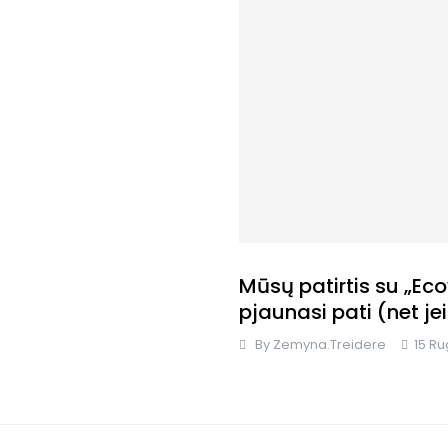
Mūsų patirtis su „Ec
pjaunasi pati (net j
By
Zemyna.treidere
15 Ru