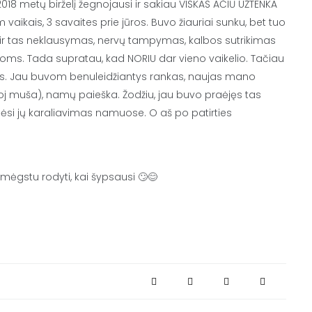
 2018 metų birželį žegnojausi ir sakiau VISKAS AČIŪ UŽTENKA
 vaikais, 3 savaites prie jūros. Buvo žiauriai sunku, bet tuo
 ir tas neklausymas, nervų tampymas, kalbos sutrikimas
moms. Tada supratau, kad NORIU dar vieno vaikelio. Tačiau
iukais. Jau buvom benuleidžiantys rankas, naujas mano
čioj muša), namų paieška. Žodžiu, jau buvo praėjęs tas
ėsi jų karaliavimas namuose. O aš po patirties
emėgstu rodyti, kai šypsausi 🙄😊