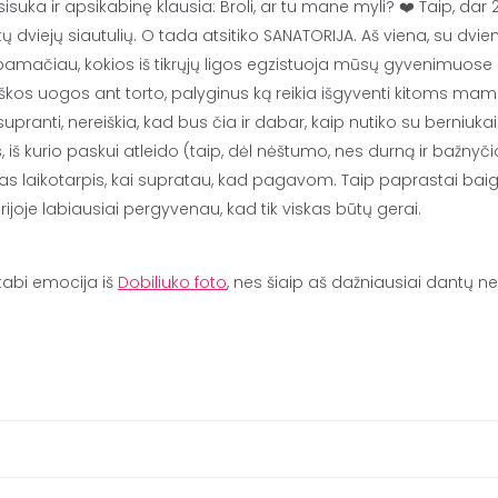
isuka ir apsikabinę klausia: Broli, ar tu mane myli? ❤️ Taip, dar
ų dviejų siautulių. O tada atsitiko SANATORIJA. Aš viena, su dviem
pamačiau, kokios iš tikrųjų ligos egzistuoja mūsų gyvenimuose
iškos uogos ant torto, palyginus ką reikia išgyventi kitoms ma
 supranti, nereiškia, kad bus čia ir dabar, kaip nutiko su bern
 iš kurio paskui atleido (taip, dėl nėštumo, nes durną ir bažny
as laikotarpis, kai supratau, kad pagavom. Taip paprastai baig
ijoje labiausiai pergyvenau, kad tik viskas būtų gerai.
tabi emocija iš
Dobiliuko foto
, nes šiaip aš dažniausiai dantų n