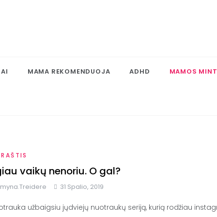
MAI
MAMA REKOMENDUOJA
ADHD
MAMOS MINTY
ARAŠTIS
iau vaikų nenoriu. O gal?
myna.treidere
31 Spalio, 2019
otrauka užbaigsiu jųdviejų nuotraukų seriją, kurią rodžiau instag