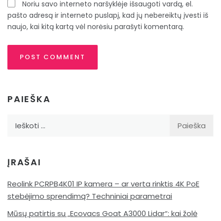
Noriu savo interneto naršyklėje išsaugoti vardą, el.
pašto adresą ir interneto puslapį, kad jų nebereiktų įvesti iš
naujo, kai kitą kartą vėl norėsiu parašyti komentarą.
PAIEŠKA
Ieškoti:
ĮRAŠAI
Reolink PCRPB4K01 IP kamera – ar verta rinktis 4K PoE
stebėjimo sprendimą? Techniniai parametrai
Mūsų patirtis su „Ecovacs Goat A3000 Lidar“: kai žolė