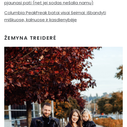
pjaunasi pati (net jei sodas nešalia namų)
Columbia PeakFreak batai visai šeimai: išbandyti
miškuose, kalnuose ir kasdienybėje
ŽEMYNA TREIDERĖ