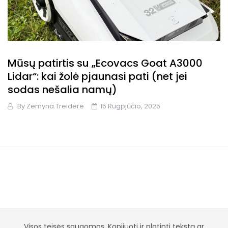
Mūsų patirtis su „Ecovacs Goat A3000
Lidar“: kai žolė pjaunasi pati (net jei
sodas nešalia namų)
By
Zemyna.treidere
15 Rugpjūčio, 2025
Visos teisės saugomos. Kopijuoti ir platinti tekstą ar