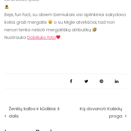
Beje, fun fact, su abiem berniukais visi aplinkiniai sakydavo
kokia graži mergaitė
o su Migle atvirkščiai, tad nori
nenori tenka nešioti mergaitišką atributiką
Nuotrauka
Dobiliuko foto
Navigacija
Ženklų kalba ir kūdikiai. II
Ką dovanoti Kalėdų
tarp
dalis
proga
įrašų