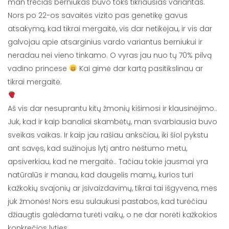
man trečias berniukas buvo toks tikriausias variantas.
Nors po 22-os savaitės vizito pas genetikę gavus
atsakymą, kad tikrai mergaitė, vis dar netikėjau, ir vis dar
galvojau apie atsarginius vardo variantus berniukui ir
neradau nei vieno tinkamo. O vyras jau nuo tų 70% pilvą
vadino princese
Kai gimė dar kartą pasitikslinau ar
tikrai mergaitė.
Aš vis dar nesuprantu kitų žmonių kišimosi ir klausinėjimo..
Juk, kad ir kaip banaliai skambėtų, man svarbiausia buvo
sveikas vaikas. Ir kaip jau rašiau anksčiau, iki šiol pykstu
ant savęs, kad sužinojus lytį antro nėštumo metu,
apsiverkiau, kad ne mergaitė.. Tačiau tokie jausmai yra
natūralūs ir manau, kad daugelis mamų, kurios turi
kažkokių svajonių ar įsivaizdavimų, tikrai tai išgyvena, mes
juk žmonės! Nors esu sulaukusi pastabos, kad turėčiau
džiaugtis galėdama turėti vaikų, o ne dar norėti kažkokios
konkrečios lyties.