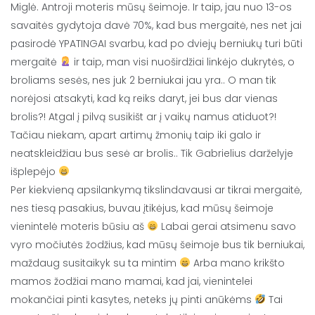
Miglė. Antroji moteris mūsų šeimoje. Ir taip, jau nuo 13-os
savaitės gydytoja davė 70%, kad bus mergaitė, nes net jai
pasirodė YPATINGAI svarbu, kad po dviejų berniukų turi būti
mergaitė
ir taip, man visi nuoširdžiai linkėjo dukrytės, o
broliams sesės, nes juk 2 berniukai jau yra.. O man tik
norėjosi atsakyti, kad ką reiks daryt, jei bus dar vienas
brolis?! Atgal į pilvą susikišt ar į vaikų namus atiduot?!
Tačiau niekam, apart artimų žmonių taip iki galo ir
neatskleidžiau bus sesė ar brolis.. Tik Gabrielius darželyje
išplepėjo
Per kiekvieną apsilankymą tikslindavausi ar tikrai mergaitė,
nes tiesą pasakius, buvau įtikėjus, kad mūsų šeimoje
vienintelė moteris būsiu aš
Labai gerai atsimenu savo
vyro močiutės žodžius, kad mūsų šeimoje bus tik berniukai,
maždaug susitaikyk su ta mintim
Arba mano krikšto
mamos žodžiai mano mamai, kad jai, vienintelei
mokančiai pinti kasytes, neteks jų pinti anūkėms
Tai