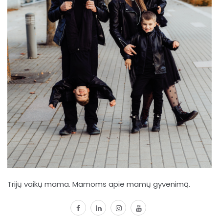
Trijų vaikų mama. Mamoms apie mamų gyvenimą.
facebook
linkedin
instagram
youtube