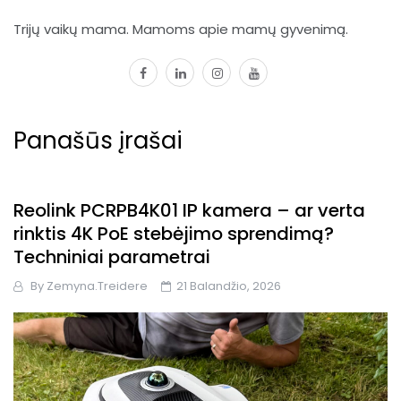
Trijų vaikų mama. Mamoms apie mamų gyvenimą.
facebook
linkedin
instagram
youtube
Panašūs įrašai
Reolink PCRPB4K01 IP kamera – ar verta
rinktis 4K PoE stebėjimo sprendimą?
Techniniai parametrai
By
Zemyna.treidere
21 Balandžio, 2026