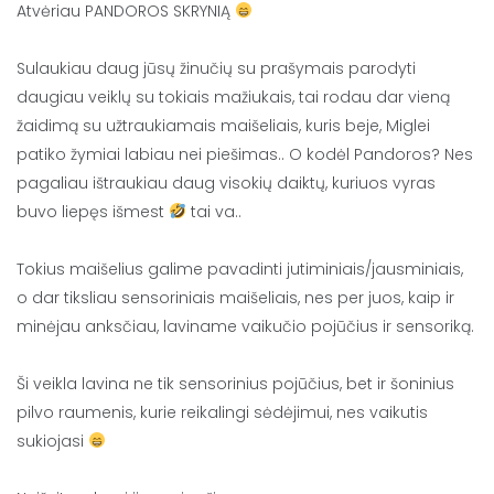
Atvėriau PANDOROS SKRYNIĄ
⠀
Sulaukiau daug jūsų žinučių su prašymais parodyti
daugiau veiklų su tokiais mažiukais, tai rodau dar vieną
žaidimą su užtraukiamais maišeliais, kuris beje, Miglei
patiko žymiai labiau nei piešimas.. O kodėl Pandoros? Nes
pagaliau ištraukiau daug visokių daiktų, kuriuos vyras
buvo liepęs išmest
tai va..
⠀
Tokius maišelius galime pavadinti jutiminiais/jausminiais,
o dar tiksliau sensoriniais maišeliais, nes per juos, kaip ir
minėjau anksčiau, laviname vaikučio pojūčius ir sensoriką.
⠀
Ši veikla lavina ne tik sensorinius pojūčius, bet ir šoninius
pilvo raumenis, kurie reikalingi sėdėjimui, nes vaikutis
sukiojasi
⠀