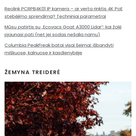
Reolink PCRPB4K01 IP kamera – ar verta rinktis 4K PoE
stebėjimo sprendimą? Techniniai parametrai
Mūsų patirtis su „Ecovacs Goat A3000 Lidar“: kai žolė
pjaunasi pati (net jei sodas nešalia namų)
Columbia PeakFreak batai visai šeimai: išbandyti
miškuose, kalnuose ir kasdienybėje
ŽEMYNA TREIDERĖ