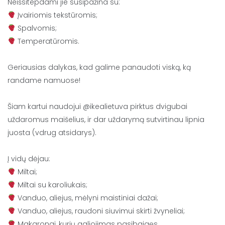
Neišsitepdami jie susipažina su:
Įvairiomis tekstūromis;
Spalvomis;
Temperatūromis.
⠀
Geriausias dalykas, kad galime panaudoti viską, ką
randame namuose!
⠀
Šiam kartui naudojui @ikealietuva pirktus dvigubai
uždaromus maišelius, ir dar uždarymą sutvirtinau lipnia
juosta (vdrug atsidarys).
⠀
Į vidų dėjau:
Miltai;
Miltai su karoliukais;
Vanduo, aliejus, mėlyni maistiniai dažai;
Vanduo, aliejus, raudoni siuvimui skirti žvyneliai;
Makaronai, kurių galiojimas pasibaigęs.