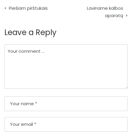
Navigacija
Piešiam pirštukais
Laviname kalbos
tarp
aparatą
įrašų
Leave a Reply