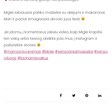
⠀
Miglei labiausiai patiko maišeliai su aliejumi ir makaronai.
Man ir pačiai smagiausia atrodo juos liesti
⠀
Jei įdomu, į komentarus įdėsiu video, kaip Miglė krapštė
ten viską arba tiesiog ateikite pas mus į instagram ir
pažiūrėkite stories
#mamosgyvenimas
#Migle
#sensoriniaimaiseliai
#senso
rybags
#lavinamevaikus