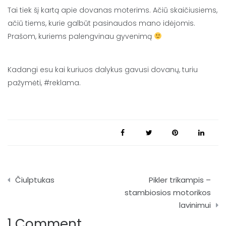
Tai tiek šį kartą apie dovanas moterims. Ačiū skaičiusiems,
ačiū tiems, kurie galbūt pasinaudos mano idėjomis.
Prašom, kuriems palengvinau gyvenimą
Kadangi esu kai kuriuos dalykus gavusi dovanų, turiu
pažymėti, #reklama.
Navigacija
Čiulptukas
Pikler trikampis –
tarp
stambiosios motorikos
lavinimui
įrašų
1 Comment