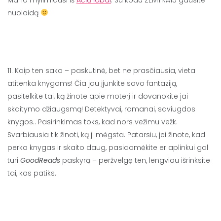
Mano mylimiausi iš
Ačiū labai
. Su kodu ZEMYNA15 gausite
nuolaidą
11. Kaip ten sako – paskutinė, bet ne prasčiausia, vieta
atitenka knygoms! Čia jau įjunkite savo fantaziją,
pasitelkite tai, ką žinote apie moterį ir dovanokite jai
skaitymo džiaugsmą! Detektyvai, romanai, saviugdos
knygos.. Pasirinkimas toks, kad nors vežimu vežk.
Svarbiausia tik žinoti, ką ji mėgsta. Patarsiu, jei žinote, kad
perka knygas ir skaito daug, pasidomėkite er aplinkui gal
turi
GoodReads
paskyrą – peržvelgę ten, lengviau išrinksite
tai, kas patiks.