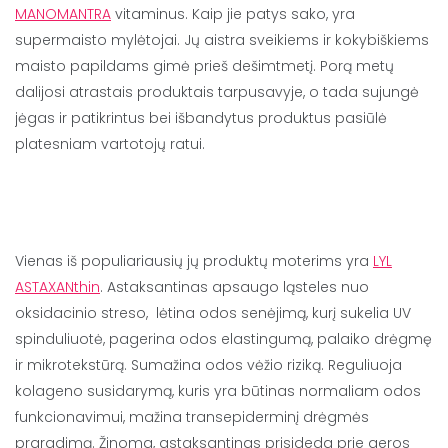
MANOMANTRA
vitaminus.
Kaip jie patys sako, yra
supermaisto mylėtojai. Jų aistra sveikiems ir kokybiškiems
maisto papildams gimė prieš dešimtmetį. Porą metų
dalijosi atrastais produktais tarpusavyje, o tada sujungė
jėgas ir patikrintus bei išbandytus produktus pasiūlė
platesniam vartotojų ratui.
Vienas iš populiariausių jų produktų moterims yra
LYL
ASTAXANthin
. Astaksantinas apsaugo ląsteles nuo
oksidacinio streso, lėtina odos senėjimą, kurį sukelia UV
spinduliuotė, pagerina odos elastingumą, palaiko drėgmę
ir mikrotekstūrą. Sumažina odos vėžio riziką. Reguliuoja
kolageno susidarymą, kuris yra būtinas normaliam odos
funkcionavimui, mažina transepiderminį drėgmės
praradimą. Žinoma, astaksantinas prisideda prie geros