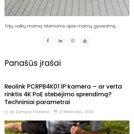
Trijų vaikų mama. Mamoms apie mamų gyvenimą.
facebook
linkedin
instagram
youtube
Panašūs įrašai
Reolink PCRPB4K01 IP kamera – ar verta
rinktis 4K PoE stebėjimo sprendimą?
Techniniai parametrai
By
Zemyna.treidere
21 Balandžio, 2026