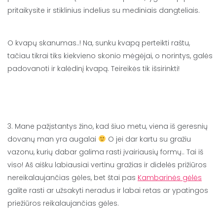
pritaikysite ir stiklinius indelius su mediniais dangteliais.
O kvapų skanumas..! Na, sunku kvapą perteikti raštu,
tačiau tikrai tiks kiekvieno skonio mėgėjai, o norintys, galės
padovanoti ir kalėdinį kvapą. Teireikės tik išsirinkti!
3. Mane pažįstantys žino, kad šiuo metu, viena iš geresnių
dovanų man yra augalai
O jei dar kartu su gražiu
vazonu, kurių dabar galima rasti įvairiausių formų.. Tai iš
viso! Aš aišku labiausiai vertinu gražias ir didelės prižiūros
nereikalaujančias gėles, bet štai pas
Kambarinės gėlės
galite rasti ar užsakyti neradus ir labai retas ar ypatingos
priežiūros reikalaujančias gėles.