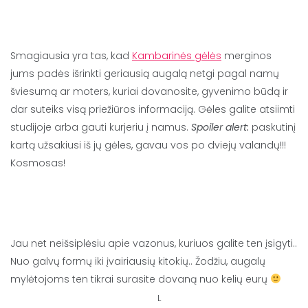
Smagiausia yra tas, kad
Kambarinės gėlės
merginos
jums padės išrinkti geriausią augalą netgi pagal namų
šviesumą ar moters, kuriai dovanosite, gyvenimo būdą ir
dar suteiks visą priežiūros informaciją. Gėles galite atsiimti
studijoje arba gauti kurjeriu į namus.
Spoiler alert:
paskutinį
kartą užsakiusi iš jų gėles, gavau vos po dviejų valandų!!!
Kosmosas!
Jau net neišsiplėsiu apie vazonus, kuriuos galite ten įsigyti..
Nuo galvų formų iki įvairiausių kitokių.. Žodžiu, augalų
mylėtojoms ten tikrai surasite dovaną nuo kelių eurų
L