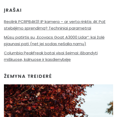
ĮRAŠAI
Reolink PCRPB4K01 IP kamera – ar verta rinktis 4K PoE
stebėjimo sprendimą? Techniniai parametrai
Mūsų patirtis su „Ecovacs Goat A3000 Lidar“: kai žolė
pjaunasi pati (net jei sodas nešalia namų)
Columbia PeakFreak batai visai šeimai: išbandyti
miškuose, kalnuose ir kasdienybėje
ŽEMYNA TREIDERĖ