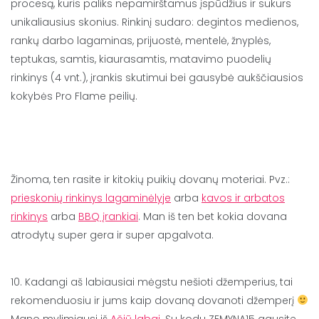
procesą, kuris paliks nepamirštamus įspūdžius ir sukurs
unikaliausius skonius. Rinkinį sudaro: degintos medienos,
rankų darbo lagaminas, prijuostė, mentelė, žnyplės,
teptukas, samtis, kiaurasamtis, matavimo puodelių
rinkinys (4 vnt.), įrankis skutimui bei gausybė aukščiausios
kokybės Pro Flame peilių.
Žinoma, ten rasite ir kitokių puikių dovanų moteriai. Pvz.:
prieskonių rinkinys lagaminėlyje
arba
kavos ir arbatos
rinkinys
arba
BBQ įrankiai
. Man iš ten bet kokia dovana
atrodytų super gera ir super apgalvota.
10. Kadangi aš labiausiai mėgstu nešioti džemperius, tai
rekomenduosiu ir jums kaip dovaną dovanoti džemperį