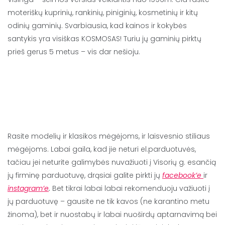
moteriškų kuprinių, rankinių, piniginių, kosmetinių ir kitų
odinių gaminių. Svarbiausia, kad kainos ir kokybės
santykis yra visiškas KOSMOSAS! Turiu jų gaminių pirktų
prieš gerus 5 metus – vis dar nešioju.
Rasite modelių ir klasikos mėgėjoms, ir laisvesnio stiliaus
mėgėjoms. Labai gaila, kad jie neturi el.parduotuvės,
tačiau jei neturite galimybės nuvažiuoti į Visorių g. esančią
jų firminę parduotuvę, drąsiai galite pirkti jų
facebook’e
ir
instagram’e
.
Bet tikrai labai labai rekomenduoju važiuoti į
jų parduotuvę – gausite ne tik kavos (ne karantino metu
žinoma), bet ir nuostabų ir labai nuoširdų aptarnavimą bei