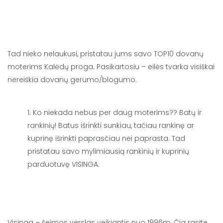
Tad nieko nelaukusi, pristatau jums savo TOP10 dovanų
moterims Kalėdų proga. Pasikartosiu – eilės tvarka visiškai
nereiškia dovanų gerumo/blogumo.
Ko niekada nebus per daug moterims?? Batų ir
rankinių! Batus išrinkti sunkiau, tačiau rankinę ar
kuprinę išrinkti paprasčiau nei paprasta. Tad
pristatau savo mylimiausią rankinių ir kuprinių
parduotuvę
VISINGA
.
Visinga – šeimos verslas veikiantis nuo 1996m. Čia rasite