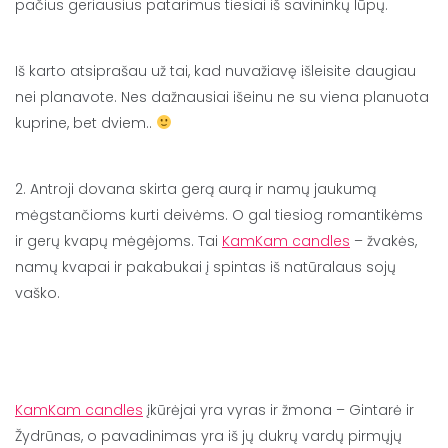
pačius geriausius patarimus tiesiai iš savininkų lūpų.
Iš karto atsiprašau už tai, kad nuvažiavę išleisite daugiau
nei planavote. Nes dažnausiai išeinu ne su viena planuota
kuprine, bet dviem..
2. Antroji dovana skirta gerą aurą ir namų jaukumą
mėgstančioms kurti deivėms. O gal tiesiog romantikėms
ir gerų kvapų mėgėjoms. Tai
KamKam candles
– žvakės,
namų kvapai ir pakabukai į spintas iš natūralaus sojų
vaško.
KamKam candles
įkūrėjai yra vyras ir žmona – Gintarė ir
Žydrūnas, o pavadinimas yra iš jų dukrų vardų pirmųjų