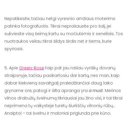
Nepatikėsite, tačiau netgi vyresnio amžiaus moterims
patinka fotografuotis. Tikrai neprašausite pro šalį, jei
sukviesite visą šeimą kartu su močiutėmis ir seneliais. Tos
nuotraukos vėliau tikrai šildys širdis net ir tiems, kurie
spyriosis.
5. Apie
Green-Rose
taip pat jau rašiau vyriškų dovanų
straipsnyje, tačiau pasikartosiu dar kartą, nes man, kaip
dabar kiekvieną savaitgalį praleidžiančiai daug laiko
gryname ore, patogi ir šilta apranga yra
a must
. Merinos
vilnos drabužių švelnumą tikriausiai jau žino visi, ir tai tikrai
neprimena tų vaikystėje turėtų šiurkščių vilnonių rūbų..
Anaiptol – tai švelnu ir maloniai priglunda prie kūno.