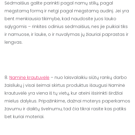
Sėdmaišius galite parinkti pagal namų stilių, pagal
mėgstamą formą ir netgi pagal mėgstamą audinį. Jei yra
bent menkiausia tikimybė, kad naudosite juos lauko
sąlygomis – rinkitės odinius sėdmaišius, nes jie puikiai tiks
ir namuose, ir lauke, o ir nuvalymas jų žiauriai paprastas ir
lengvas.
8.
Naminė krautuvėlė
– nuo laisvalaikiu siūtų rankų darbo
žaisliukų į visai šeimai skirtus produktus išaugusi Naminė
krautuvėlė yra viena iš tų vietų, kur ateini išsirinkti širdžiai
mielus dalykus. Pripažinkime, dažnai moterys paperkamos
žavumu ir daiktų švelnumu, tad čia tikrai rasite kas patiks
bet kuriai moteriai.