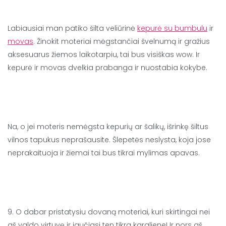
Labiausiai man patiko šilta veliūrinė
kepurė su bumbulu
ir
movas
. Žinokit moteriai mėgstančiai švelnumą ir gražius
aksesuarus žiemos laikotarpiu, tai bus visiškas wow. Ir
kepurė ir movas dvelkia prabanga ir nuostabia kokybe.
Na, o jei moteris nemėgsta kepurių ar šalikų, išrinkę šiltus
vilnos tapukus neprašausite. Šlepetės neslysta, koja jose
neprakaituoja ir žiemai tai bus tikrai mylimas apavas.
9. O dabar pristatysiu dovaną moteriai, kuri skirtingai nei
aš valdo virtuvę ir jaučiasi ten tikra karaliene! Ir nors aš