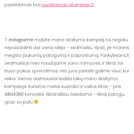
pasirinkimas bus
purškiamas vitaminas D
.
7.
Instagram’e
matėte mano skaitymo kampelį, tai negaliu
nepasidalinti dar viena idėja – sėdmaišiu. Ypač, jei moteris
mėgsta jaukumą, patogumą ir paprastumą. FunkyBeans.lt
sėdmaišius mes naudojame savo namuose, ir tikrai, tai
buvo puikus sprendimas, nes juos perkelti galime visur, kur
reikia. Vienas dažniausiai leidžia laiką mano skaitymo
kampelyje, kuriame mielai susiraito ir vaikai, kitas – prie
XBOX360
konsolės. Išbandžiau žaisdama – tikrai patogu,
ypač su pufu