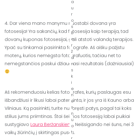
a
u
r
o
4. Dar viena mano manymu nuostabi dovana yra
s
fotosesija! Yra sakančių, kad fotosesija kaip terapija, tad
B
e
dovanų kuponas fotosesijai, gali atstoti valandą terapijos.
r
Ypač su tinkamai pasirinkta fotografe. Aš aišku pažįstu
ž
moterų, kurios nemėgsta fotografuotis, tačiau net to
a
nemėgstančios paskui džiaugiasi rezultatais (dažniausiai)
n
s
k
i
e
Aš rekomenduosiu kelias fotografes, kurių paslaugas esu
n
išbandžiusi ir likusi labai patenkinta, ir jos yra iš Kauno arba
ė
s
Vilniaus. Ką pasirinkti, turite nuspręsti patys, pagal tai koks
n
stilius jums priimtinas. Štai šeimos fotosesiją labai puikiai
u
sustygiavo
Laura Beržanskienė
. Neišsigando nei šuns, nei 3
o
t
vaikų žiūrinčių į skirtingas puses.
r