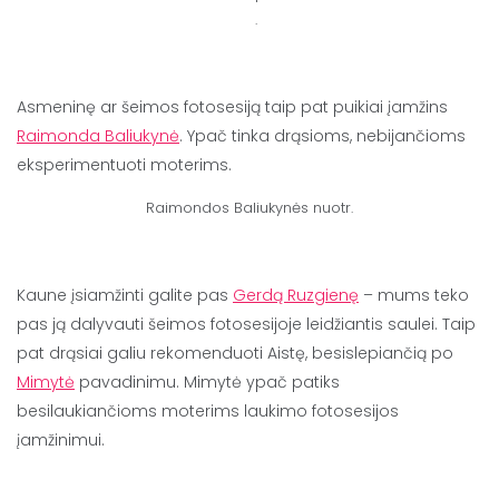
.
Asmeninę ar šeimos fotosesiją taip pat puikiai įamžins
Raimonda Baliukynė
. Ypač tinka drąsioms, nebijančioms
eksperimentuoti moterims.
Raimondos Baliukynės nuotr.
Kaune įsiamžinti galite pas
Gerdą Ruzgienę
– mums teko
pas ją dalyvauti šeimos fotosesijoje leidžiantis saulei. Taip
pat drąsiai galiu rekomenduoti Aistę, besislepiančią po
Mimytė
pavadinimu. Mimytė ypač patiks
besilaukiančioms moterims laukimo fotosesijos
įamžinimui.