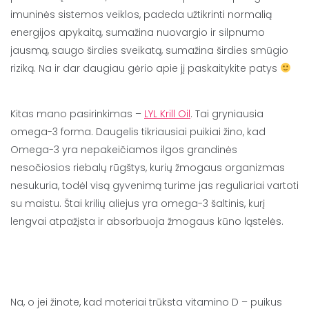
imuninės sistemos veiklos, padeda užtikrinti normalią
energijos apykaitą, sumažina nuovargio ir silpnumo
jausmą, saugo širdies sveikatą, sumažina širdies smūgio
riziką. Na ir dar daugiau gėrio apie jį paskaitykite patys
Kitas mano pasirinkimas –
LYL Krill Oil
. Tai gryniausia
omega-3 forma. Daugelis tikriausiai puikiai žino, kad
Omega-3 yra nepakeičiamos ilgos grandinės
nesočiosios riebalų rūgštys, kurių žmogaus organizmas
nesukuria, todėl visą gyvenimą turime jas reguliariai vartoti
su maistu. Štai krilių aliejus yra omega-3 šaltinis, kurį
lengvai atpažįsta ir absorbuoja žmogaus kūno ląstelės.
Na, o jei žinote, kad moteriai trūksta vitamino D – puikus