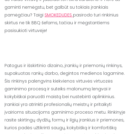
gaminti nemėgstu, bet galbūt su tokiais įrankiais
pamėgčiau? Taigi
SMOKEDUDES
pasirodo turi rinkinius
skirtus ne tik BBQ šefams, tačiau ir mėgstantiems
pasisukioti virtuvėje!
Patogus ir išskirtinio dizaino, įrankių ir priemonių rinkinys,
supakuotas rankų darbo, degintos medienos lagamine.
Šis rinkinys palengvins kiekvienos virtuvės virtuozės
gaminimo procesą ir suteiks malonumą lengvai ir
kokybiškai paruošti maistą bei nustebinti aplinkinius.
Įrankiai yra atrinkti profesionalių meistrų ir pritaikyti
įvairioms situacijoms gaminimo proceso metu. Rinkinyje
rasite skirtingų dydžių, formų ir ilgių įrankius ir priemones,
kurios padės užtikrinti saugų, kokybišką ir komfortišką