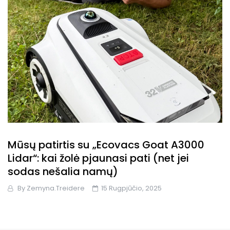
Mūsų patirtis su „Ecovacs Goat A3000
Lidar“: kai žolė pjaunasi pati (net jei
sodas nešalia namų)
By
Zemyna.treidere
15 Rugpjūčio, 2025