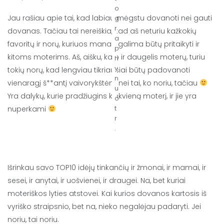
o
Jau rašiau apie tai, kad labiau mėgstu dovanoti nei gauti
g
r
dovanas. Tačiau tai nereiškia, kad aš neturiu kažkokių
a
favoritų ir norų, kuriuos manau galima būtų pritaikyti ir
p
kitoms moterims. Aš, aišku, kaip ir daugelis moterų, turiu
h
y
tokių norų, kad lengviau tikriausiai būtų padovanoti
n
vienaragį š**antį vaivorykštėm nei tai, ko noriu, tačiau
u
Yra dalykų, kurie pradžiugins kiekvieną moterį, ir jie yra
o
t
nuperkami
r
.
Išrinkau savo TOP10 idėjų tinkančių ir žmonai, ir mamai, ir
sesei, ir anytai, ir uošvienei, ir draugei. Na, bet kuriai
moteriškos lyties atstovei. Kai kurios dovanos kartosis iš
vyriško straipsnio, bet na, nieko negalėjau padaryti. Jei
noriu, tai noriu.