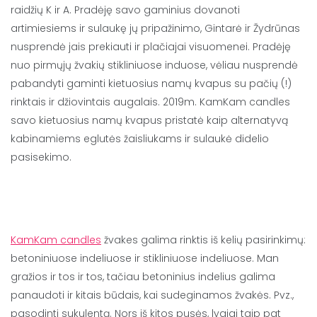
raidžių K ir A. Pradėję savo gaminius dovanoti
artimiesiems ir sulaukę jų pripažinimo, Gintarė ir Žydrūnas
nusprendė jais prekiauti ir plačiajai visuomenei. Pradėję
nuo pirmųjų žvakių stikliniuose induose, vėliau nusprendė
pabandyti gaminti kietuosius namų kvapus su pačių (!)
rinktais ir džiovintais augalais. 2019m. KamKam candles
savo kietuosius namų kvapus pristatė kaip alternatyvą
kabinamiems eglutės žaisliukams ir sulaukė didelio
pasisekimo.
KamKam candles
žvakes galima rinktis iš kelių pasirinkimų:
betoniniuose indeliuose ir stikliniuose indeliuose. Man
gražios ir tos ir tos, tačiau betoninius indelius galima
panaudoti ir kitais būdais, kai sudeginamos žvakės. Pvz.,
pasodinti sukulentą. Nors iš kitos pusės, lygiai taip pat