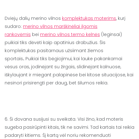
Dviejų dalių merino vilnos
komplektukas moterims
, kurį
sudaro:
merino vilnos marškinėliai ilgomis
rankovėmis
bei
merino vilnos termo kelnės
(leginsai)
puikiai tiks dėvėti kaip apatinius drabužius. Šis
komplektukas pasitarnaus užsiimant žiemos
sportais
.
Puikiai tiks bėgiojimui, kai lauke pakankamai
vėsus oras, jodinėjant su žirgais, slidinėjant kalnuose,
iškylaujant ir miegant palapinėse bei kitose situacijose, kai
nesinori prisirengti per daug, bet šilumos reikia.
6. Ši dovana susijusi su sveikata. Visi žino, kad moteris
sugeba pasirūpinti kitais, tik ne savimi. Tad kartais tai reikia
padaryti kitiems. Šį kartą vėl noriu rekomenduoti