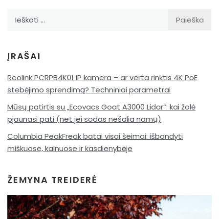
Ieškoti:
ĮRAŠAI
Reolink PCRPB4K01 IP kamera – ar verta rinktis 4K PoE
stebėjimo sprendimą? Techniniai parametrai
Mūsų patirtis su „Ecovacs Goat A3000 Lidar“: kai žolė
pjaunasi pati (net jei sodas nešalia namų)
Columbia PeakFreak batai visai šeimai: išbandyti
miškuose, kalnuose ir kasdienybėje
ŽEMYNA TREIDERĖ