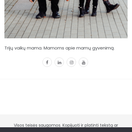
Trijų vaikų mama. Mamoms apie mamų gyvenimą.
facebook
linkedin
instagram
youtube
Visos teisės saugomos. Kopijuoti ir platinti tekstą ar
nuotraukas be sutikimo griežtai DRAUDŽIAMA 2021
- Proudly