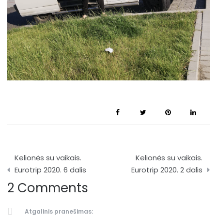
Navigacija
Kelionės su vaikais.
Kelionės su vaikais.
tarp
Eurotrip 2020. 6 dalis
Eurotrip 2020. 2 dalis
2 Comments
įrašų
Atgalinis pranešimas: