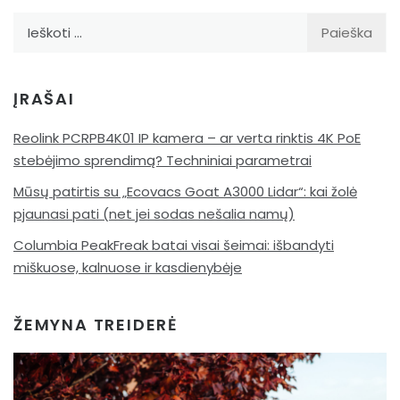
Ieškoti:
ĮRAŠAI
Reolink PCRPB4K01 IP kamera – ar verta rinktis 4K PoE
stebėjimo sprendimą? Techniniai parametrai
Mūsų patirtis su „Ecovacs Goat A3000 Lidar“: kai žolė
pjaunasi pati (net jei sodas nešalia namų)
Columbia PeakFreak batai visai šeimai: išbandyti
miškuose, kalnuose ir kasdienybėje
ŽEMYNA TREIDERĖ