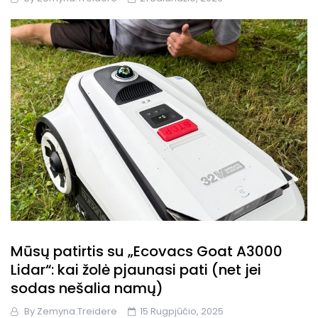
Mūsų patirtis su „Ecovacs Goat A3000
Lidar“: kai žolė pjaunasi pati (net jei
sodas nešalia namų)
By
Zemyna.treidere
15 Rugpjūčio, 2025