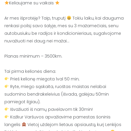
Keliaujame su vaikais
Ar mes išprotėję? Taip, truputį
Tokiu laiku, kai dauguma
renkasi poilsį savo šalyje, mes su 3 mažamečiais, senu
autobusiuku be radijos ir kondicionieriaus, sugalvojome
nuvažiuoti nei daug nei mažai…
Planas minimum – 3500km.
Tai pirma kelionės diena:
Prieš kelionę miegota 1val 50 min;
Ryte, miego sąskaita, ruoštas maistas nelabai
sudomino bendrakeleivius (išvada, galėjau 50min
pamiegot ilgiau);
Išvažiuoti iš namų pavėlavom tik 30min!
Kažkur Varšuvos apvažiavime pamestas šoninis
langelis
Vietoj uždėjom lietaus apsiaustą, kurį Lenkijos