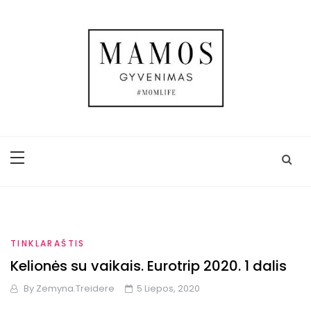
Skip
to
content
Mamos gyvenimas
Trijų vaikų mamos gyvenimas, kasdienybė,
kelionės, užrašai ir ADHD
TINKLARAŠTIS
Kelionės su vaikais. Eurotrip 2020. 1 dalis
By
Zemyna.treidere
5 Liepos, 2020