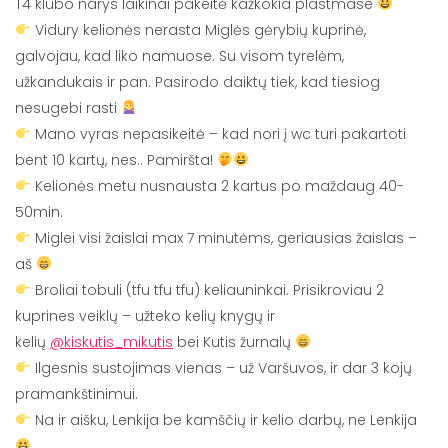
T4 klubo narys laikinai pakeitė kažkokia plastmase
Vidury kelionės nerasta Miglės gėrybių kuprinė,
galvojau, kad liko namuose. Su visom tyrelėm,
užkandukais ir pan. Pasirodo daiktų tiek, kad tiesiog
nesugebi rasti
Mano vyras nepasikeitė – kad nori į wc turi pakartoti
bent 10 kartų, nes.. Pamiršta!
Kelionės metu nusnausta 2 kartus po maždaug 40-
50min.
Miglei visi žaislai max 7 minutėms, geriausias žaislas –
aš
Broliai tobuli (tfu tfu tfu) keliauninkai. Prisikroviau 2
kuprines veiklų – užteko kelių knygų ir
kelių
@kiskutis_mikutis
bei Kutis žurnalų
Ilgesnis sustojimas vienas – už Varšuvos, ir dar 3 kojų
pramankštinimui.
Na ir aišku, Lenkija be kamščių ir kelio darbų, ne Lenkija