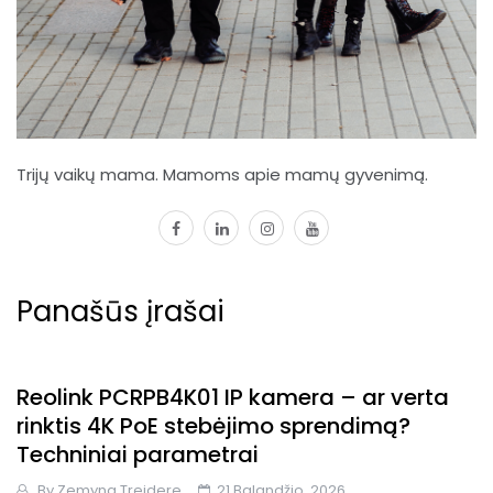
Trijų vaikų mama. Mamoms apie mamų gyvenimą.
facebook
linkedin
instagram
youtube
Panašūs įrašai
Reolink PCRPB4K01 IP kamera – ar verta
rinktis 4K PoE stebėjimo sprendimą?
Techniniai parametrai
By
Zemyna.treidere
21 Balandžio, 2026