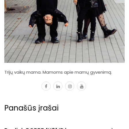
Trijų vaikų mama. Mamoms apie mamų gyvenimą.
facebook
linkedin
instagram
youtube
Panašūs įrašai