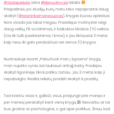
#Gėdapelėda
arba
#Mėnuoknygai
iššūkis
Prisipažinsiu po studijų, kurių metu teko nepaprastai daug
skaityti (
#teisininkaimanesupras
), knygas buvau apleidusi.
Nors visada jas labai mėgau. Prasidėjus motinystei vėlgi
daug veiklų, FB scrolinimas, ir kažkokios kitokios (?!) veiklos
(čia tik tušti pasiteisinimai, I know), ir jau tikriausiai 3 metai
kaip nesu iki galo perskaičiusi nei vienos (!) knygos.
Nuotraukoje esanti „Pabučiuok man į šypsena” knygą,
man nupirko vyras, kai laukiausi antrąjį kartą. Pradėjau
skaityti ligoninėje, tikrai patiko, tačiau.. jau 3 metai, kaip ji
nepabaigta. Realiai reikėtų pradėti skaityti iš pradžių.
Tad kviečiu visas ir, galbūt, visus, prisijungti prie manęs ir
per mėnesį perskaityti bent vieną knygą
Nesvarbu ar tai
bus grožinė ar psichologinė, o gal apie politikus. Žinau, kad