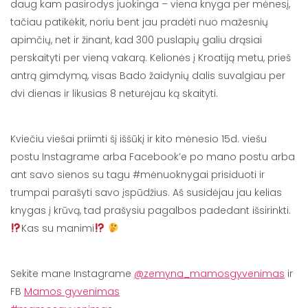
daug kam pasirodys juokinga – viena knyga per mėnesį,
tačiau patikėkit, noriu bent jau pradėti nuo mažesnių
apimčių, net ir žinant, kad 300 puslapių galiu drąsiai
perskaityti per vieną vakarą. Kelionės į Kroatiją metu, prieš
antrą gimdymą, visas Bado žaidynių dalis suvalgiau per
dvi dienas ir likusias 8 neturėjau ką skaityti.
Kviečiu viešai priimti šį iššūkį ir kito mėnesio 15d. viešu
postu Instagrame arba Facebook’e po mano postu arba
ant savo sienos su tagu #mėnuoknygai prisiduoti ir
trumpai parašyti savo įspūdžius. Aš susidėjau jau kelias
knygas į krūvą, tad prašysiu pagalbos padedant išsirinkti.
Kas su manimi
Sekite mane Instagrame
@zemyna_mamosgyvenimas
ir
FB
Mamos gyvenimas