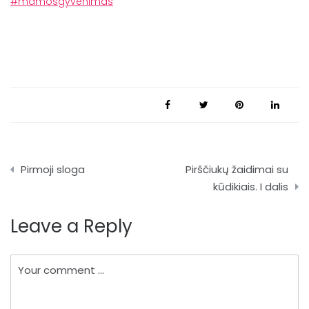
#mamosgyvenimas
Navigacija
Pirmoji sloga
Pirščiukų žaidimai su
tarp
kūdikiais. I dalis
įrašų
Leave a Reply