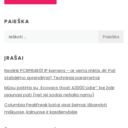
PAIEŠKA
Ieškoti:
ĮRAŠAI
Reolink PCRPB4K01 IP kamera – ar verta rinktis 4K PoE
stebėjimo sprendimą? Techniniai parametrai
Mūsų patirtis su „Ecovacs Goat A3000 Lidar“: kai žolė
pjaunasi pati (net jei sodas nešalia namų)
Columbia PeakFreak batai visai šeimai: išbandyti
miškuose, kalnuose ir kasdienybėje