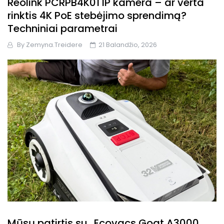
Reolink PCRPB4K01 IP kamera – ar verta
rinktis 4K PoE stebėjimo sprendimą?
Techniniai parametrai
By
Zemyna.treidere
21 Balandžio, 2026
Mūsų patirtis su „Ecovacs Goat A3000