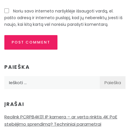
Noriu savo interneto naršyklėje išsaugoti vardą, el.
pašto adresą ir interneto puslapį, kad jų nebereiktų įvesti iš
naujo, kai kitą kartą vėl norėsiu parašyti komentarą.
PAIEŠKA
Ieškoti:
ĮRAŠAI
Reolink PCRPB4K01 IP kamera – ar verta rinktis 4K PoE
stebėjimo sprendimą? Techniniai parametrai