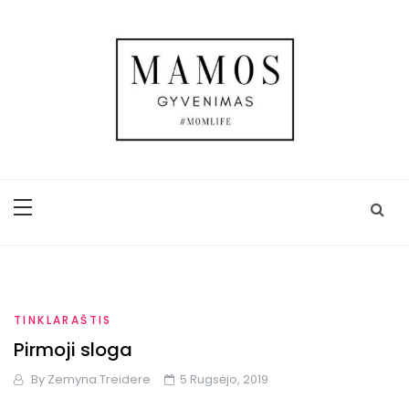
Skip
to
content
Mamos gyvenimas
Trijų vaikų mamos gyvenimas, kasdienybė,
kelionės, užrašai ir ADHD
TINKLARAŠTIS
Pirmoji sloga
By
Zemyna.treidere
5 Rugsėjo, 2019