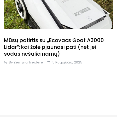
Mūsų patirtis su „Ecovacs Goat A3000
Lidar“: kai žolė pjaunasi pati (net jei
sodas nešalia namų)
By
Zemyna.treidere
15 Rugpjūčio, 2025