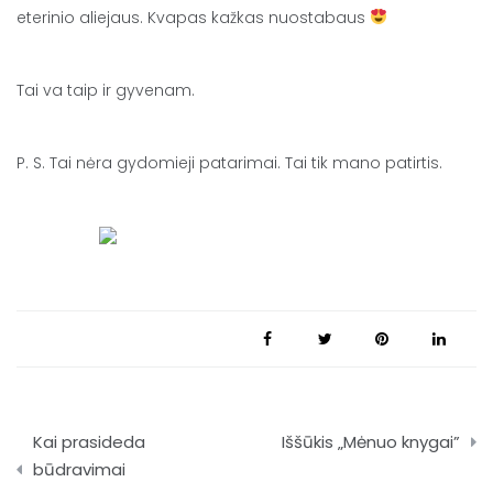
eterinio aliejaus. Kvapas kažkas nuostabaus
Tai va taip ir gyvenam.
P. S. Tai nėra gydomieji patarimai. Tai tik mano patirtis.
Navigacija
Kai prasideda
Iššūkis „Mėnuo knygai”
tarp
būdravimai