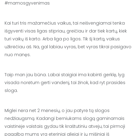
#mamosgyvenimas
Kai turi tris mažamečius vaikus, tai neišvengiamai tenka
išgyventi visas ligas stipriau, greičiau ir dar tiek kartų, kiek
turi vaikų iš karto. Arba liga po ligos. Tik šį kartą, vaikus
užkrėčiau aš. Na, gal labiau vyras, bet vyras tikrai pasigavo
nuo manęs.
Taip man jau būna. Labai staigiai ima kabinti gerklę, lyg
visada norėtum gerti vandenį, tai žinok, kad ryt prasidės
sloga.
Miglei nėra net 2 mėnesių, o jau patyrė tą slogos
nedžiaugsmą. Kadangi berniukams slogą gaminamais
vaistinėje vaistais gydau tik kraštutiniu atveju, tai pirmoji
pagalba mums yra eteriniai aliejai ir jų mišiniai iš