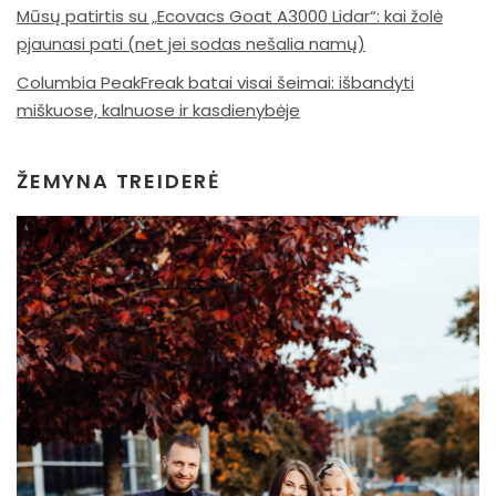
Mūsų patirtis su „Ecovacs Goat A3000 Lidar“: kai žolė
pjaunasi pati (net jei sodas nešalia namų)
Columbia PeakFreak batai visai šeimai: išbandyti
miškuose, kalnuose ir kasdienybėje
ŽEMYNA TREIDERĖ