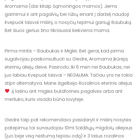
Aromama (dar kitaip Sąmoningos mamos). Jiems
garinimui ir ant pagalvių bei rūbų einant į darželį naudoji
Kvėpuok laisvai mišinį, o nosyčių tepimui garsųjį Baubuką.
Bet šiuos gėrius žino tikriausiai kiekviena mama.
Pirma mintis – Baubukas ir Miglei. Bet gerai, kad pirma
sugalvojau pasikonsultuoti su Giedre, Aromama įkūrėja,
eterinių aliejų deive. Pasirodo, iki 6 mėn nei Baubukas, nei
juo labiau Kvėpuok laisvai – NEGALIMA. Tačiau yra ne tokia
stipri alternatyva. Mane išgelbėjo Rozalinos eterinis aliejus
Jį lašinu ant miglės butaforinės pagalvės arba ant
merliuko, kuris visada būna lovytėje.
Giedrė taip pat rekomendavo pasidaryti ir mišinį nosytės
patepimui, tai sunaudojau 10ml Saldžiųjų migdolų aliejaus
(juo beje visą nėštumą tepiau odą) ir 3 lašus rozalinos