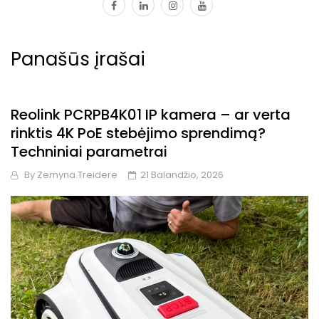
facebook
linkedin
instagram
youtube
Panašūs įrašai
Reolink PCRPB4K01 IP kamera – ar verta
rinktis 4K PoE stebėjimo sprendimą?
Techniniai parametrai
By
Zemyna.treidere
21 Balandžio, 2026