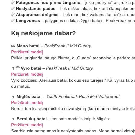
✅
Patogumas nuo pirmo žingsnio
– jokių „nutrynė” ar „reikia p
✅
Neslystantis padas
– tiek miško takais, tiek ant šlapių akme
✅
Atsparumas drėgmei
– tiek man, tiek vaikams tai reiškia: dau
✅
Lengvumas
– palyginus su kitais žygio batais, PeakFreak nea
Ką nešiojame dabar?
👟
Mano batai
–
PeakFreak II Mid Outdry
Peržiūrėti modelį
Puikiai priglunda, saugo čiurną, o „Outdry“ technologija padaro sa
👨‍🦰
Vyro batai
–
PeakFreak II Mid Outdry
Peržiūrėti modelį
Vyro žodžiais: „Geriausi batai, kokius esu turėjęs.“ Kai vyras taip
du metus.
👧
Miglės batai
–
Youth Peakfreak Rush Mid Waterproof
Peržiūrėti modelį
Nors ir turi klasikinį raištelių suvarstymą (kurį mama mintyse keiki
👦
Berniukų batai
– tas pats modelis kaip ir Miglės:
Peržiūrėti modelį
Svarbiausia patogumas ir neslystantis padas. Mano bernai vietoje