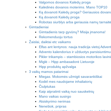
Valgomos dovanos Kalėdų proga
Kalėdinės dovanos moterims. Mano TOP10
Ką dovanoti Kalėdų proga? Geriausios dovan
Ką dovanoti Kalėdų proga
Robotas siurblys arba geriausia namų tarnait
Gimtadieniai
Gimtadienis tarp gyvūnų? Misija įmanoma!
Rekomenduoju tortus
Žaislai, daiktai etc vaikams
Elfas ant lentynos: nauja tradicija vietoj Adve
Advento kalendorius ir užduotys parsisiuntimu
Pikler trikampis – stambiosios motorikos lavin
Miglė – Hipp ambasadorė Lietuvoje
Hipp produktų apžvalga
3 vaikų mamos patarimai
Miegas. Mokomės užmigti savarankiškai
Kodėl mes naudojame inhaliatorių
Čiulptukas
Kaip atpratinti vaiką nuo sauskelnių
Mano vaikas susirgo
Atsiskyrimo nerimas
Nenešiok, pripras