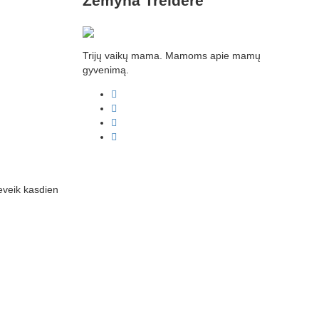
Žemyna Treiderė
Trijų vaikų mama. Mamoms apie mamų
gyvenimą.
facebook
linkedin
instagram
youtube
beveik kasdien