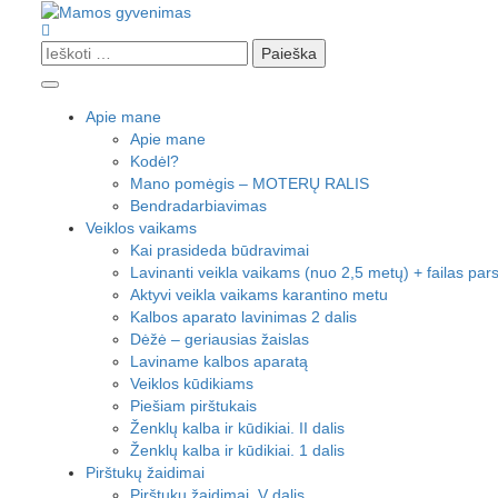
Skip
to
Ieškoti:
Trijų vaikų mamos gyvenimas, kasdienybė, kelionės, užrašai ir
content
Mamos gyvenimas
ADHD
Apie mane
Apie mane
Kodėl?
Mano pomėgis – MOTERŲ RALIS
Bendradarbiavimas
Veiklos vaikams
Kai prasideda būdravimai
Lavinanti veikla vaikams (nuo 2,5 metų) + failas pars
Aktyvi veikla vaikams karantino metu
Kalbos aparato lavinimas 2 dalis
Dėžė – geriausias žaislas
Laviname kalbos aparatą
Veiklos kūdikiams
Piešiam pirštukais
Ženklų kalba ir kūdikiai. II dalis
Ženklų kalba ir kūdikiai. 1 dalis
Pirštukų žaidimai
Pirštukų žaidimai. V dalis