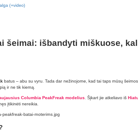
valga (+video)
i šeimai: išbandyti miškuose, ka
ak
batus – abu su vyru. Tada dar nežinojome, kad tai taps mūsų šeimos
ią ir ne tik kiemą.
aujausius Columbia PeakFreak modelius
. Šįkart jie atkeliavo iš
Hiatu
s įtikinėti nereikia.
?