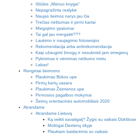
Iššūkis „Mėnuo knygai“
Nepagražinta realybė
Naujas šeimos narys jau čia
Trečias nėštumas ir pirmi kartai
Miegojimo ypatumai
Tai gal jau mergaitė???
Laukimo ir naujagimio fotosesijos
Rekomendacija arba antirekomendacija
Kaip užauginti žmogų ir nesuknisti jam smegenų
Pykinimas ir vėmimas nėštumo metu
Labas!
Renginiai šeimoms
Plaukimas Būkos upe
Pirmų kartų vasara
Plaukimas Žeimenos upe
Pirmosios pagalbos mokymai
Šeimų orientacinės automobiliais 2020
Atrandame
Atrandame Lietuvą
Ką veikti savaitgalį? Žygis su vaikais Dūkštose
Moliūgai Dexterių ūkyje
Plaukiam baidarėmis su vaikais