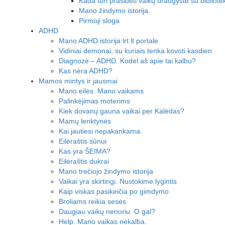
Kada turi prasidėti vaikų draugystė su bibliot
Mano žindymo istorija.
Pirmoji sloga
ADHD
Mano ADHD istorija lrt.lt portale
Vidiniai demonai, su kuriais tenka kovoti kasdien
Diagnozė – ADHD. Kodėl aš apie tai kalbu?
Kas nėra ADHD?
Mamos mintys ir jausmai
Mano eilės. Mano vaikams
Palinkėjimas moterims
Kiek dovanų gauna vaikai per Kalėdas?
Mamų lenktynės
Kai jautiesi nepakankama
Eilėraštis sūnui
Kas yra ŠEIMA?
Eilėraštis dukrai
Mano trečiojo žindymo istorija
Vaikai yra skirtingi. Nustokime lygintis
Kaip viskas pasikeičia po gimdymo
Broliams reikia sesės
Daugiau vaikų nenoriu. O gal?
Help. Mano vaikas nekalba.