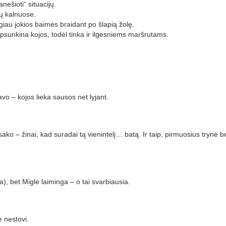
anešioti“ situacijų.
nų kalnuose.
giau jokios baimės braidant po šlapią žolę.
psunkina kojos, todėl tinka ir ilgesniems maršrutams.
vo – kojos lieka sausos net lyjant.
 sako – žinai, kad suradai tą vienintelį… batą. Ir taip, pirmuosius trynė 
a), bet Miglė laiminga – o tai svarbiausia.
 nestovi.