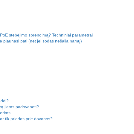
 PoE stebėjimo sprendimą? Techniniai parametrai
ė pjaunasi pati (net jei sodas nešalia namų)
odėl?
ką jiems padovanoti?
terims
ar tik priedas prie dovanos?