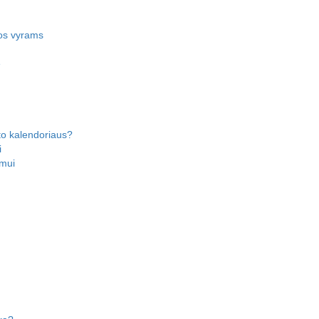
os vyrams
ė
nto kalendoriaus?
i
imui