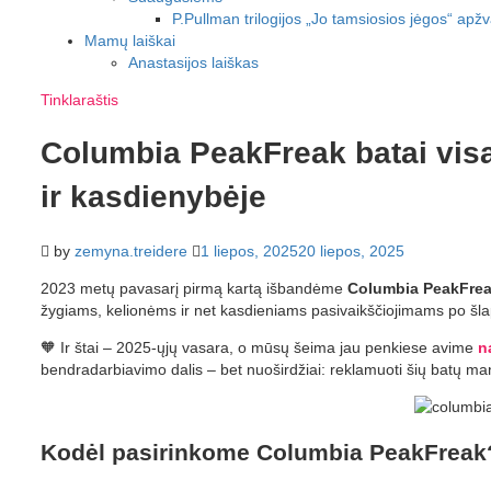
P.Pullman trilogijos „Jo tamsiosios jėgos“ apž
Mamų laiškai
Anastasijos laiškas
Tinklaraštis
Columbia PeakFreak batai visa
ir kasdienybėje
by
zemyna.treidere
1 liepos, 2025
20 liepos, 2025
2023 metų pavasarį pirmą kartą išbandėme
Columbia PeakFre
žygiams, kelionėms ir net kasdieniams pasivaikščiojimams po šlap
🧡 Ir štai – 2025-ųjų vasara, o mūsų šeima jau penkiese avime
n
bendradarbiavimo dalis – bet nuoširdžiai: reklamuoti šių batų manę
Kodėl pasirinkome Columbia PeakFreak