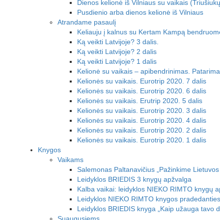
Dienos kelionė iš Vilniaus su vaikais (Triušiuk
Pusdienio arba dienos kelionė iš Vilniaus
Atrandame pasaulį
Keliauju į kalnus su Kertam Kampą bendruom
Ką veikti Latvijoje? 3 dalis.
Ką veikti Latvijoje? 2 dalis
Ką veikti Latvijoje? 1 dalis
Kelionė su vaikais – apibendrinimas. Patarimai
Kelionės su vaikais. Eurotrip 2020. 7 dalis
Kelionės su vaikais. Eurotrip 2020. 6 dalis
Kelionės su vaikais. Erutrip 2020. 5 dalis
Kelionės su vaikais. Eurotrip 2020. 3 dalis
Kelionės su vaikais. Eurotrip 2020. 4 dalis
Kelionės su vaikais. Eurotrip 2020. 2 dalis
Kelionės su vaikais. Eurotrip 2020. 1 dalis
Knygos
Vaikams
Salemonas Paltanavičius „Pažinkime Lietuvos
Leidyklos BRIEDIS 3 knygų apžvalga
Kalba vaikai: leidyklos NIEKO RIMTO knygų a
Leidyklos NIEKO RIMTO knygos pradedanties
Leidyklos BRIEDIS knyga „Kaip užauga tavo d
Suaugusiems