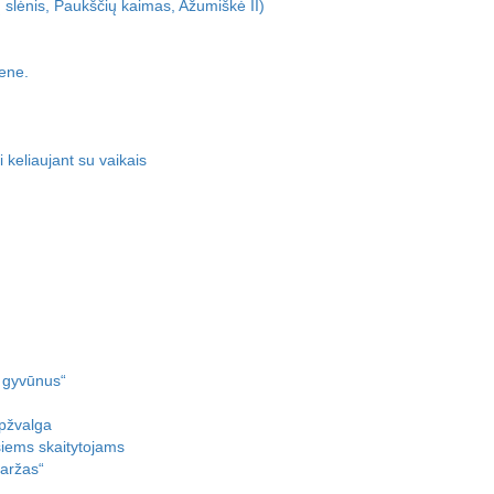
ų slėnis, Paukščių kaimas, Ažumiškė II)
ene.
 keliaujant su vaikais
 gyvūnus“
pžvalga
iems skaitytojams
aržas“