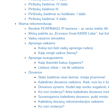
Pirštukų žaidimai. IV dalis
Pirštukų žaidimai III
Pirščiukų žaidimai su kūdikiais. I dalis
Pirštukų žaidimai. II dalis
Mama rekomenduoja
Reolink PCRPB4K01 IP kamera – ar verta rinktis 4K
Mūsų patirtis su „Ecovacs Goat A3000 Lidar“: kai žol
Vaikų vasaros stovyklos
Apranga vaikams
Kokia turi būti vaikų apranga rudenį.
Kaip rengti vaikus žiemą?
Apranga suaugusiems
Kaip išsirinkti batus žygiams?
Lietaus rūbai – ne tik vaikams
Dovanos
Stalo žaidimai visai šeimai: misija įmanoma!
Kalėdinės dovanos vaikams. Kiek, nuo ko ir k
Dovanos vyrams. Kodėl taip sunku sugalvoti, 
Ko nori moterys? Arba kalėdinės dovanos mo
Suvartojamos kalėdinės dovanos: puiki mintis 
Kalėdinių dovanų rekomendacijos vaikams
Ko nori moterys?