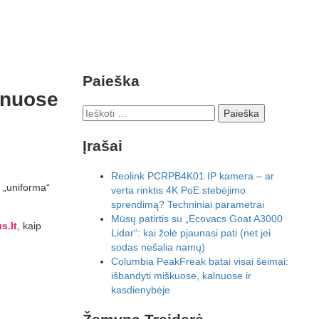
Paieška
lnuose
Ieškoti:
Įrašai
Reolink PCRPB4K01 IP kamera – ar
 „uniforma“
verta rinktis 4K PoE stebėjimo
sprendimą? Techniniai parametrai
Mūsų patirtis su „Ecovacs Goat A3000
s.lt
, kaip
Lidar“: kai žolė pjaunasi pati (net jei
sodas nešalia namų)
Columbia PeakFreak batai visai šeimai:
išbandyti miškuose, kalnuose ir
kasdienybėje