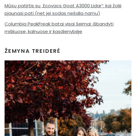
Mūsų patirtis su „Ecovacs Goat A3000 Lidar“: kai žolė
pjaunasi pati (net jei sodas nešalia namų)
Columbia PeakFreak batai visai šeimai: išbandyti
miškuose, kalnuose ir kasdienybėje
ŽEMYNA TREIDERĖ