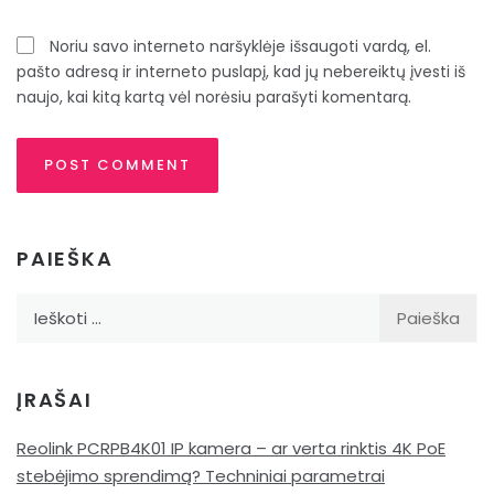
Noriu savo interneto naršyklėje išsaugoti vardą, el.
pašto adresą ir interneto puslapį, kad jų nebereiktų įvesti iš
naujo, kai kitą kartą vėl norėsiu parašyti komentarą.
PAIEŠKA
Ieškoti:
ĮRAŠAI
Reolink PCRPB4K01 IP kamera – ar verta rinktis 4K PoE
stebėjimo sprendimą? Techniniai parametrai