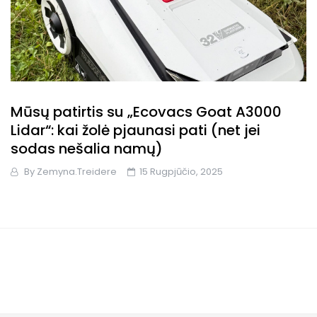
Mūsų patirtis su „Ecovacs Goat A3000
Lidar“: kai žolė pjaunasi pati (net jei
sodas nešalia namų)
By
Zemyna.treidere
15 Rugpjūčio, 2025