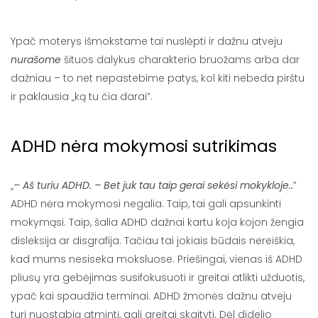
Ypač moterys išmokstame tai nuslėpti ir dažnu atveju
nurašome
šituos dalykus charakterio bruožams arba dar
dažniau – to net nepastebime patys, kol kiti nebeda pirštu
ir paklausia „ką tu čia darai”.
ADHD nėra mokymosi sutrikimas
„
– Aš turiu ADHD. – Bet juk tau taip gerai sekėsi mokykloje..
”
ADHD nėra mokymosi negalia. Taip, tai gali apsunkinti
mokymąsi. Taip, šalia ADHD dažnai kartu koja kojon žengia
disleksija ar disgrafija. Tačiau tai jokiais būdais nereiškia,
kad mums nesiseka moksluose. Priešingai, vienas iš ADHD
pliusų yra gebėjimas susifokusuoti ir greitai atlikti užduotis,
ypač kai spaudžia terminai. ADHD žmonės dažnu atveju
turi nuostabią atmintį, gali greitai skaityti. Dėl didelio