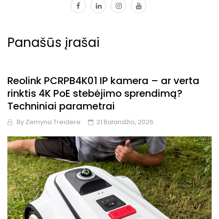
facebook
linkedin
instagram
youtube
Panašūs įrašai
Reolink PCRPB4K01 IP kamera – ar verta
rinktis 4K PoE stebėjimo sprendimą?
Techniniai parametrai
By
Zemyna.treidere
21 Balandžio, 2026