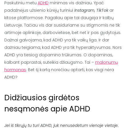
Paskutiniu metu
ADHD
minimas vis dažniau. Ypač
padažnėjus užsienio kūrėjų turiniui
Instagram, TikTok
ar
kitose platformose. Pagaliau apie tai daugėja ir kalbų
Lietuvoje. Tačiau vis dar susiduriame su stigmomis ne tik
artimoje aplinkoje, darbovietėse, bet net ir pas gydytojus.
Dažnai galvojama, kad ADHD yra tik vaikų liga. Ir dar
dažniau teigiama, kad ADHD yra tik hyperaktyvumas. Nors
ADHD yra tiesiog dopamino trūkumas. O dopaminas,
kalbant paprastai, suteikia džiaugsmo. Tai –
malonumų
hormonas
. Bet šį kartą norėčiau aptarti, kas visgi nėra
ADHD?
Didžiausios girdėtos
nesąmonės apie ADHD
Jei iš tikrųjų tu turi ADHD, juk nenusėdėtum vienoje vietoje.