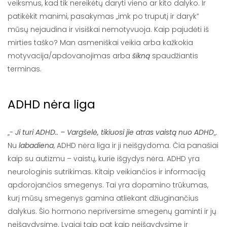
veiksmus, kad tik nereikėtų daryti vieno ar kito dalyko. Ir
patikėkit manimi, pasakymas „imk po truputį ir daryk”
mūsų nejaudina ir visiškai nemotyvuoja. Kaip pajudėti iš
mirties taško? Man asmeniškai veikia arba kažkokia
motyvacija/apdovanojimas arba
šikną
spaudžiantis
terminas.
ADHD nėra liga
„-
Ji turi ADHD.. – Vargšelė, tikiuosi jie atras vaistą nuo ADHD
„.
Nu
labadiena
, ADHD nėra liga ir ji neišgydoma. Čia panašiai
kaip su autizmu – vaistų, kurie išgydys nėra. ADHD yra
neurologinis sutrikimas. Kitaip veikiančios ir informaciją
apdorojančios smegenys. Tai yra dopamino trūkumas,
kurį mūsų smegenys gamina atliekant džiuginančius
dalykus. Šio hormono nepriversime smegenų gaminti ir jų
neišgydysime. Lygiai taip pat kaip neišgydysime ir