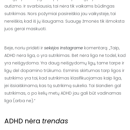
autizmo. Ir svarbiausia, tai nėra tik vaikams būdingas
sutrikimas. Nors požymiai pasireiškia jau vaikystėje, tai
nereiškia, kad iš jų išaugama. Suaugę žmonės tik išmoksta
juos gerai maskuoti.
Beje, noriu pridėti ir
sekėjos Instagrame
komentarą: „Taip,
ADHD nėra liga, o yra sutrikimas. Bet nėra liga ne todėl, kad
yra neišgydoma. Yra daug neišgydomų ligų, tame tarpe ir
ligų dėl dopamino trūkumo. Esminis skirtumas tarp ligos ir
sutrikimo yra tai, kad sutrikimas klasifikuojamas kaip liga,
jei išsiaiškinama, kas tą sutrikimą sukelia. Tai šiandien gal
sutrikimas, o po kelių metų ADHD jau gali būt vadinamas
liga (arba ne).”
ADHD nėra
trendas