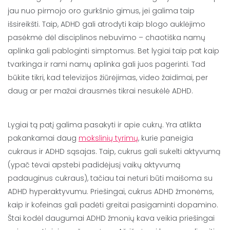
jau nuo pirmojo oro gurkšnio gimus, jei galima taip
išsireikšti. Taip, ADHD gali atrodyti kaip blogo auklėjimo
pasėkmė dėl disciplinos nebuvimo – chaotiška namų
aplinka gali pabloginti simptomus. Bet lygiai taip pat kaip
tvarkinga ir rami namų aplinka gali juos pagerinti. Tad
būkite tikri, kad televizijos žiūrėjimas, video žaidimai, per
daug ar per mažai drausmės tikrai nesukėlė ADHD.
Lygiai tą patį galima pasakyti ir apie cukrų. Yra atlikta
pakankamai daug
mokslinių tyrimų
, kurie paneigia
cukraus ir ADHD sąsajas. Taip, cukrus gali sukelti aktyvumą
(ypač tėvai apstebi padidėjusį vaikų aktyvumą
padauginus cukraus), tačiau tai neturi būti maišoma su
ADHD hyperaktyvumu. Priešingai, cukrus ADHD žmonėms,
kaip ir kofeinas gali padėti greitai pasigaminti dopamino.
Štai kodėl daugumai ADHD žmonių kava veikia priešingai