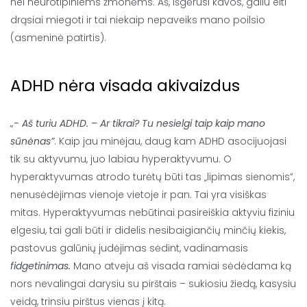
nei neurotipiniems žmonėms. Aš, išgėrusi kavos, galiu eiti
drąsiai miegoti ir tai niekaip nepaveiks mano poilsio
(asmeninė patirtis).
ADHD nėra visada akivaizdus
„- Aš turiu ADHD. – Ar tikrai? Tu nesielgi taip kaip mano
sūnėnas”
. Kaip jau minėjau, daug kam ADHD asocijuojasi
tik su aktyvumu, juo labiau hyperaktyvumu. O
hyperaktyvumas atrodo turėtų būti tas „lipimas sienomis”,
nenusėdėjimas vienoje vietoje ir pan. Tai yra visiškas
mitas. Hyperaktyvumas nebūtinai pasireiškia aktyviu fiziniu
elgesiu, tai gali būti ir didelis nesibaigiančių minčių kiekis,
pastovus galūnių judėjimas sėdint, vadinamasis
fidgetinimas.
Mano atveju aš visada ramiai sėdėdama ką
nors nevalingai darysiu su pirštais – sukiosiu žiedą, kasysiu
veidą, trinsiu pirštus vienas į kitą.