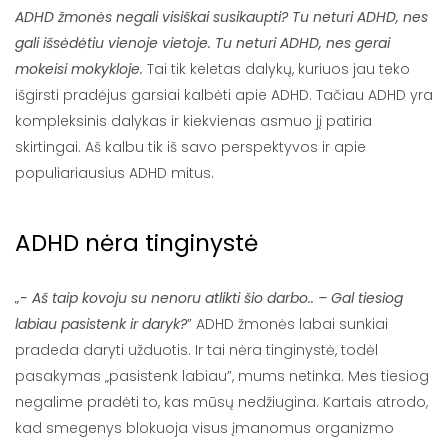
ADHD žmonės negali visiškai susikaupti? Tu neturi ADHD, nes
gali išsėdėtiu vienoje vietoje. Tu neturi ADHD, nes gerai
mokeisi mokykloje.
Tai tik keletas dalykų, kuriuos jau teko
išgirsti pradėjus garsiai kalbėti apie ADHD. Tačiau ADHD yra
kompleksinis dalykas ir kiekvienas asmuo jį patiria
skirtingai. Aš kalbu tik iš savo perspektyvos ir apie
populiariausius ADHD mitus.
ADHD nėra tinginystė
„- Aš taip kovoju su nenoru atlikti šio darbo.. – Gal tiesiog
labiau pasistenk ir daryk?
” ADHD žmonės labai sunkiai
pradeda daryti užduotis. Ir tai nėra tinginystė, todėl
pasakymas „pasistenk labiau”, mums netinka. Mes tiesiog
negalime pradėti to, kas mūsų nedžiugina. Kartais atrodo,
kad smegenys blokuoja visus įmanomus organizmo