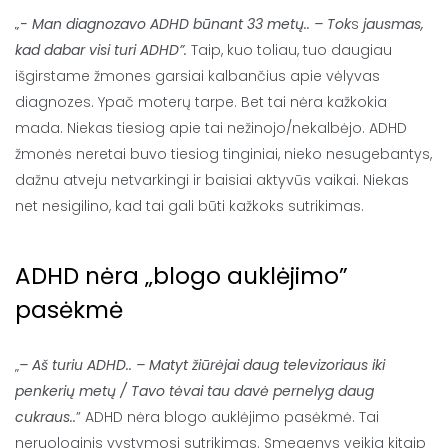
„- Man diagnozavo ADHD būnant 33 metų.. – Tok
s
jausmas,
kad dabar visi turi ADHD”.
Taip, kuo toliau, tuo daugiau
išgirstame žmones garsiai kalbančius apie vėlyvas
diagnozes. Ypač moterų tarpe. Bet tai nėra kažkokia
mada. Niekas tiesiog apie tai nežinojo/nekalbėjo. ADHD
žmonės neretai buvo tiesiog tinginiai, nieko nesugebantys,
dažnu atveju netvarkingi ir baisiai aktyvūs vaikai. Niekas
net nesigilino, kad tai gali būti kažkoks sutrikimas.
ADHD nėra „blogo auklėjimo”
pasėkmė
„
– Aš turiu ADHD.. – Matyt žiūrėjai daug televizoriaus iki
penkerių metų / Tavo tėvai tau davė pernelyg daug
cukraus..
” ADHD nėra blogo auklėjimo pasėkmė. Tai
neruologinis vystymosi sutrikimas. Smegenys veikia kitaip