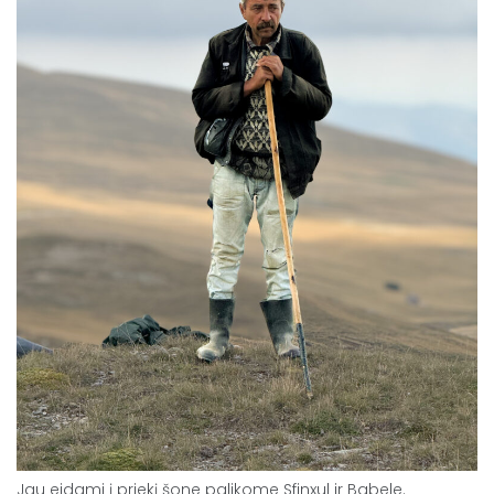
Jau eidami į priekį šone palikome Sfinxul ir Babele.