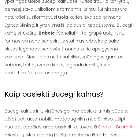
ypatingos uolos Bucegi kalnuose, kurios traukia lankytojų
dėmesį savo unikaliomis formomis. Sfinxul (Sfinksas) yra
natūraliai susiformavusi uola, kurios išvaizda primena
Egipto Sfinksą, ir yra viena iš labiausiai atpažįstamų Bucegi
kalnų struktūrų.
Babele
(Senoliai) – tai grupė uolų, kurių
formos primena senovinius statinius arba, kaip sako
vietos legendos, senovės žmones, kurie apsigyveno
kalnuose. Šios uolos ne tik suteikia įspūdingus gamtos
vaizdus, bet ir įkvepia įvairių legendų ir mitų, kurie
praturtina šios vietos magiją.
Kaip pasiekti Bucegi kalnus?
Bucegi kalnus ir jų viršūnes galima pasiekti trimis būdais:
užvažiuoti automobiliu maždaug 4km nuo Sfinkso, užlipti
nuo pat apačios arba pasikelti keltuvais iš
Sinaia
ir
Busteni
miestelių. Mes kopimą į viršų atmetėme iš karto, nes