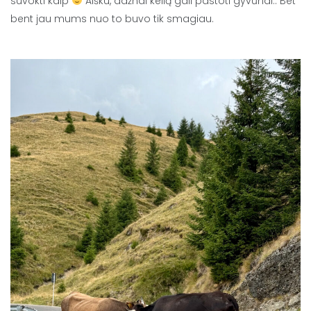
suvokti kaip
Aišku, dažnai kelią gali pastoti gyvūnai.. Bet
bent jau mums nuo to buvo tik smagiau.