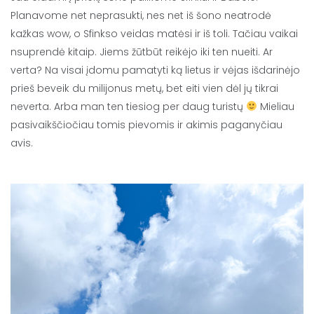
Planavome net neprasukti, nes net iš šono neatrodė
kažkas wow, o Sfinkso veidas matėsi ir iš toli. Tačiau vaikai
nsuprendė kitaip. Jiems žūtbūt reikėjo iki ten nueiti. Ar
verta? Na visai įdomu pamatyti ką lietus ir vėjas išdarinėjo
prieš beveik du milijonus metų, bet eiti vien dėl jų tikrai
neverta. Arba man ten tiesiog per daug turistų
Mieliau
pasivaikščiočiau tomis pievomis ir akimis paganyčiau
avis.