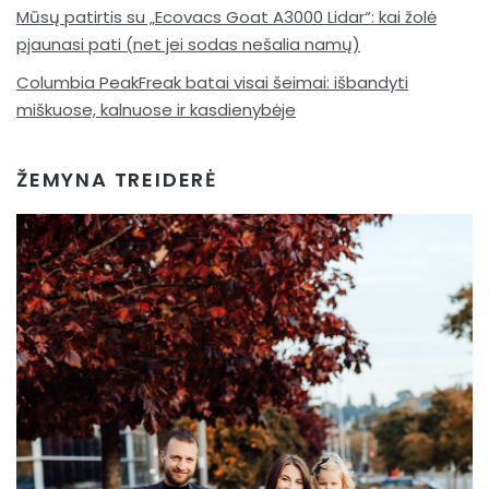
Mūsų patirtis su „Ecovacs Goat A3000 Lidar“: kai žolė
pjaunasi pati (net jei sodas nešalia namų)
Columbia PeakFreak batai visai šeimai: išbandyti
miškuose, kalnuose ir kasdienybėje
ŽEMYNA TREIDERĖ