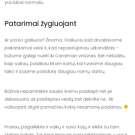
yra labai normalu.
Patarimai žygiuojant
Ar yra ko gailiuosi? Žinoma. Gailiuosi, kad atvažiavome
pakankamai vėlai ir, kad nepasirūpinau užkandžiais –
būtume galėję nueiti iki Caraiman viršūnės. Bet neliūdžiu,
kaip sakau, pasilikau kitam kartui, kai turėsime daugiau
laiko ir būsime pasidarę daugiau namų darbų.
Būtinai nepamirškite saulės kremu pasitepti net jei
debesuota, aš pasitepiau veidą, bet dekoltė ne.. tik
važiuojant atgal pamačiau kokią nesąmonę padariau.
Prašau, pagailėkite ir vaikų ir savo kojų, ir eikite su tam
skirtais batais. Tai nėra lengvas pasivaikščiojimas – yra ir