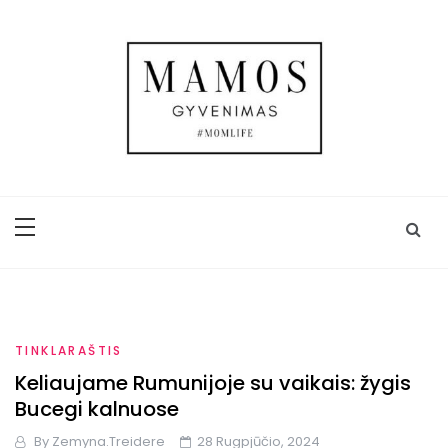
Skip
to
content
Mamos gyvenimas
Trijų vaikų mamos gyvenimas, kasdienybė,
kelionės, užrašai ir ADHD
TINKLARAŠTIS
Keliaujame Rumunijoje su vaikais: žygis
Bucegi kalnuose
By
Zemyna.treidere
28 Rugpjūčio, 2024