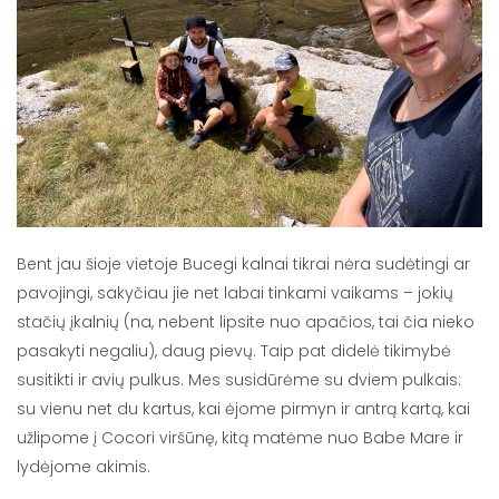
Bent jau šioje vietoje Bucegi kalnai tikrai nėra sudėtingi ar
pavojingi, sakyčiau jie net labai tinkami vaikams – jokių
stačių įkalnių (na, nebent lipsite nuo apačios, tai čia nieko
pasakyti negaliu), daug pievų. Taip pat didelė tikimybė
susitikti ir avių pulkus. Mes susidūrėme su dviem pulkais:
su vienu net du kartus, kai ėjome pirmyn ir antrą kartą, kai
užlipome į Cocori viršūnę, kitą matėme nuo Babe Mare ir
lydėjome akimis.