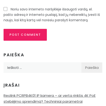
Noriu savo interneto naršyklėje išsaugoti vardą, el.
pašto adresą ir interneto puslapį, kad jų nebereiktų įvesti iš
naujo, kai kitą kartą vėl norėsiu parašyti komentarą.
PAIEŠKA
Ieškoti:
ĮRAŠAI
Reolink PCRPB4K01 IP kamera – ar verta rinktis 4K PoE
stebėjimo sprendimą? Techniniai parametrai