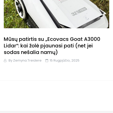
Mūsų patirtis su „Ecovacs Goat A3000
Lidar“: kai žolė pjaunasi pati (net jei
sodas nešalia namų)
By
Zemyna.treidere
15 Rugpjūčio, 2025