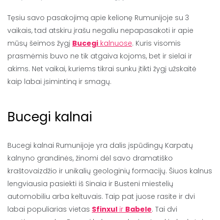
Tęsiu savo pasakojimą apie kelionę Rumunijoje su 3
vaikais, tad atskiru įrašu negaliu nepapasakoti ir apie
mūsų šeimos žygį
Bucegi
kalnuose
. Kuris visomis
prasmėmis buvo ne tik atgaiva kojoms, bet ir sielai ir
akims. Net vaikai, kuriems tikrai sunku įtikti žygį užskaitė
kaip labai įsimintiną ir smagų.
Bucegi kalnai
Bucegi kalnai Rumunijoje yra dalis įspūdingų Karpatų
kalnyno grandinės, žinomi dėl savo dramatiško
kraštovaizdžio ir unikalių geologinių formacijų. Šiuos kalnus
lengviausia pasiekti iš Sinaia ir Busteni miestelių
automobiliu arba keltuvais. Taip pat juose rasite ir dvi
labai populiarias vietas
Sfinxul
ir
Babele
. Tai dvi