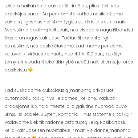
tokiam haikui reikia pasiruošti rimčiau, plius išeiti vos
patekėjus saulei. Su penkiamete kol kas nesileidžiame
kalnais į ilgesnius nei 14km žygius su dideliais sukilimais.
Svarstėme pakilimą keltuvais, nes visada smagu išbandyti
šias pramogas kalnuose. Tačiau šį variantą irgi
atmetėme, nes paskaičiavome, kad mums penkiems
keltuvai iki viršaus kainuotų nuo 40 iki 100 eurų aukštyn
žemyn. Ir visada išlieka tikimybė nebūti nuleistiems, jei oras
pasikeistų
Tad susiradome aukščiausią įmanomą privažiuoti
automobiliu tašką ir vėl leidomės į kelionę. Važiuoti
pradėjome iš Sinaia miestelio, o galutinė nuoroda buvo
Sfinxul si Babele, Bușteni, Romania – nusistatėme šį tašką ir
važiavome kiek tik radome asfaltuotą kelią. Pasikartosiu –
keliai kalnuose ten nuostabūs ir man vis dar neįmanoma