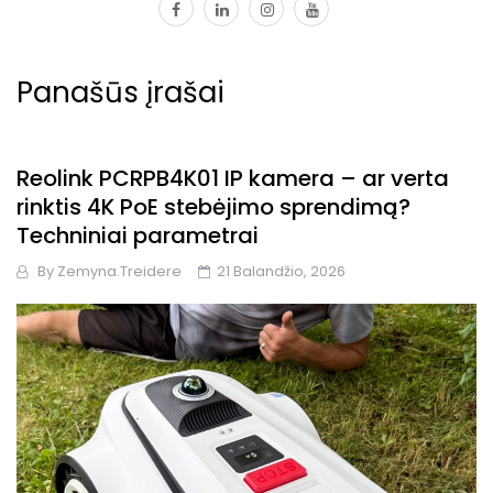
facebook
linkedin
instagram
youtube
Panašūs įrašai
Reolink PCRPB4K01 IP kamera – ar verta
rinktis 4K PoE stebėjimo sprendimą?
Techniniai parametrai
By
Zemyna.treidere
21 Balandžio, 2026