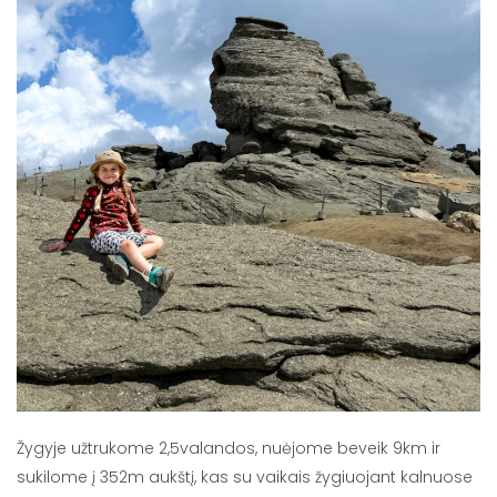
Žygyje užtrukome 2,5valandos, nuėjome beveik 9km ir
sukilome į 352m aukštį, kas su vaikais žygiuojant kalnuose