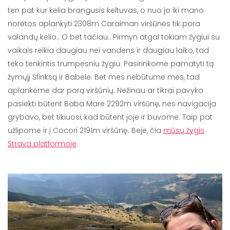
ten pat kur kelia brangusis keltuvas, o nuo jo iki mano
norėtos aplankyti 2308m Caraiman viršūnės tik pora
valandų kelio.. O bet tačiau.. Pirmyn atgal tokiam žygiui su
vaikais reikia daugiau nei vandens ir daugiau laiko, tad
teko tenkintis trumpesniu žygiu. Pasirinkome pamatyti tą
žymųjį Sfinksą ir Babele. Bet mes nebūtume mes, tad
aplankėme dar porą viršūnių. Nežinau ar tikrai pavyko
pasiekti būtent Baba Mare 2292m viršūnę, nes navigacija
grybavo, bet tikiuosi, kad būtent joje ir buvome. Taip pat
užlipome ir į Cocori 2191m viršūnę. Beje, čia
mūsų žygis
Strava platformoje
.