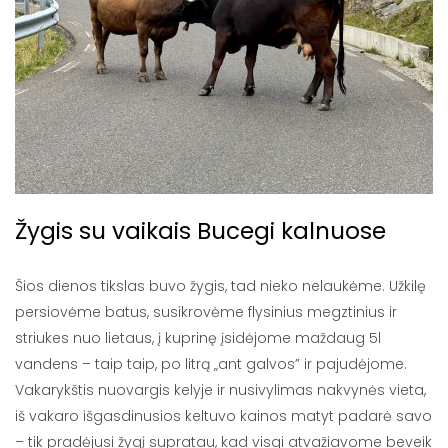
Žygis su vaikais Bucegi kalnuose
Šios dienos tikslas buvo žygis, tad nieko nelaukėme. Užkilę
persiovėme batus, susikrovėme flysinius megztinius ir
striukes nuo lietaus, į kuprinę įsidėjome maždaug 5l
vandens – taip taip, po litrą „ant galvos” ir pajudėjome.
Vakarykštis nuovargis kelyje ir nusivylimas nakvynės vieta,
iš vakaro išgasdinusios keltuvo kainos matyt padarė savo
– tik pradėjusi žygį supratau, kad visgi atvažiavome beveik